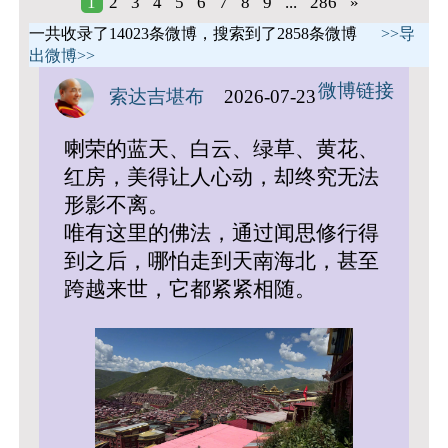
1
2
3
4
5
6
7
8
9
...
286
»
一共收录了14023条微博，搜索到了2858条微博
>>导
出微博>>
微博链接
索达吉堪布
2026-07-23
喇荣的蓝天、白云、绿草、黄花、
红房，美得让人心动，却终究无法
形影不离。
唯有这里的佛法，通过闻思修行得
到之后，哪怕走到天南海北，甚至
跨越来世，它都紧紧相随。