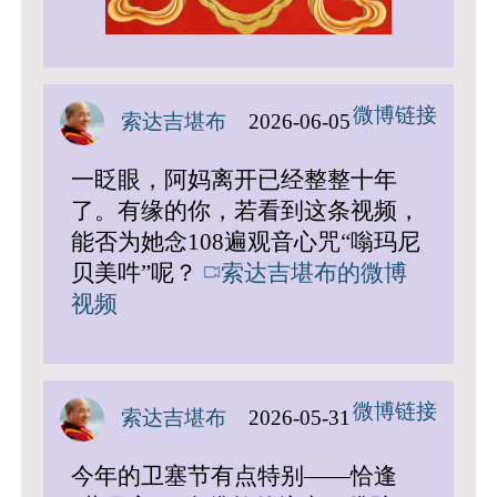
微博链接
索达吉堪布
2026-06-05
一眨眼，阿妈离开已经整整十年
了。有缘的你，若看到这条视频，
能否为她念108遍观音心咒“嗡玛尼
贝美吽”呢？
索达吉堪布的微博
视频
微博链接
索达吉堪布
2026-05-31
今年的卫塞节有点特别——恰逢