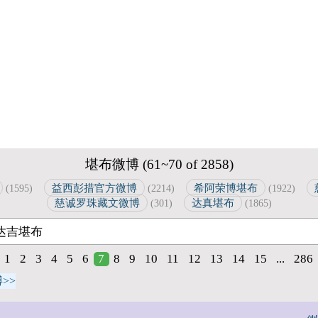
堪布微博 (61~70 of 2858)
益西彭措官方微博
希阿荣博堪布
(1595)
(2214)
(1922)
慈诚罗珠藏文微博
达真堪布
(301)
(1865)
1
2
3
4
5
6
7
8
9
10
11
12
13
14
15
...
286
>>