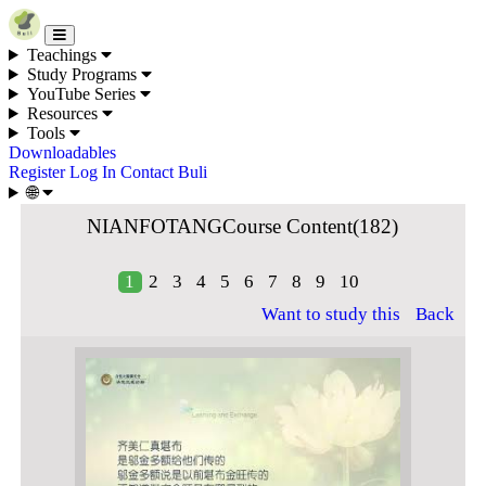
Skip to content
Teachings
Study Programs
YouTube Series
Resources
Tools
Downloadables
Register
Log In
Contact Buli
🌐
NIANFOTANGCourse Content(182)
1
2
3
4
5
6
7
8
9
10
Want to study this
Back