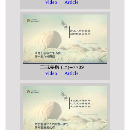
Video
Article
三戒要解 (上)-->>09
Video
Article