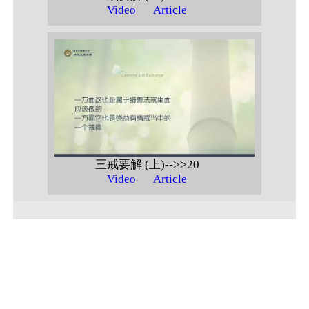
Video
Article
三戒要解 (上)-->>20
Video
Article