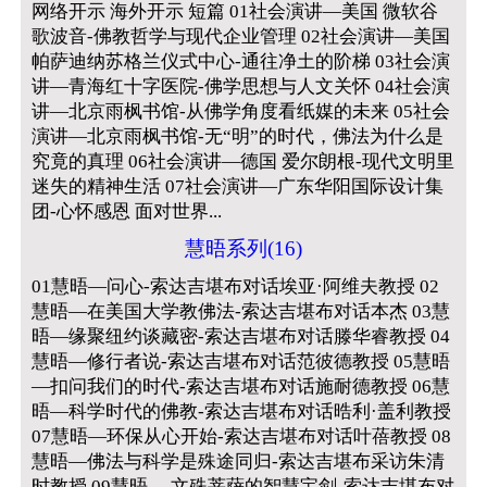
网络开示 海外开示 短篇 01社会演讲—美国 微软谷
歌波音-佛教哲学与现代企业管理 02社会演讲—美国
帕萨迪纳苏格兰仪式中心-通往净土的阶梯 03社会演
讲—青海红十字医院-佛学思想与人文关怀 04社会演
讲—北京雨枫书馆-从佛学角度看纸媒的未来 05社会
演讲—北京雨枫书馆-无“明”的时代，佛法为什么是
究竟的真理 06社会演讲—德国 爱尔朗根-现代文明里
迷失的精神生活 07社会演讲—广东华阳国际设计集
团-心怀感恩 面对世界...
慧晤系列(16)
01慧晤—问心-索达吉堪布对话埃亚·阿维夫教授 02
慧晤—在美国大学教佛法-索达吉堪布对话本杰 03慧
晤—缘聚纽约谈藏密-索达吉堪布对话滕华睿教授 04
慧晤—修行者说-索达吉堪布对话范彼德教授 05慧晤
—扣问我们的时代-索达吉堪布对话施耐德教授 06慧
晤—科学时代的佛教-索达吉堪布对话晧利·盖利教授
07慧晤—环保从心开始-索达吉堪布对话叶蓓教授 08
慧晤—佛法与科学是殊途同归-索达吉堪布采访朱清
时教授 09慧晤— 文殊菩萨的智慧宝剑-索达吉堪布对