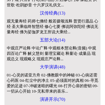
世歌·杜鹃妙音 十六罗汉礼供文...
汉传经典(13)
观无量寿经 药师七佛经 般若摄颂浅释 普贤行愿品 心
经 圣大乘临终智慧经 修心七要 佛说阿弥陀经 佛说无
量寿经 佛为娑伽罗龙王所说大乘经...
五部大论(14)
中观庄严论释 中论广释 中观根本慧论释(音频) 中观
四百论广释 解义慧剑 量理宝藏论 释量论·成量品 现
观总义 现观略义 现观庄严论释...
大学演讲(48)
01-心灵的诺亚方舟 02-佛教眼中的神秘 03-心病还需
心药医 04-红尘中的净土 05-必须面对的真相 06-寻觅
爱的足迹 07-冲破迷暗的曙光 08-打开心扉的密钥 09-
一切从心开始 10-无私带来的喜乐...
演讲开示(70)