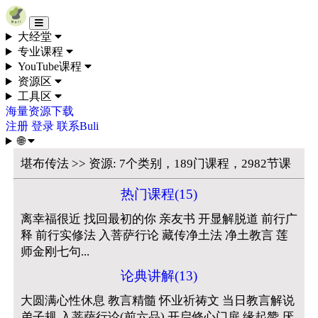
Skip to content
大经堂
专业课程
YouTube课程
资源区
工具区
海量资源下载
注册
登录
联系Buli
🌐
堪布传法 >> 资源: 7个类别，189门课程，2982节课
热门课程(15)
离幸福很近 找回最初的你 亲友书 开显解脱道 前行广
释 前行实修法 入菩萨行论 藏传净土法 净土教言 莲
师金刚七句...
论典讲解(13)
大圆满心性休息 教言精髓 怀业祈祷文 当日教言解说
弟子规 入菩萨行论(前六品) 开启修心门扉 缘起赞 厌