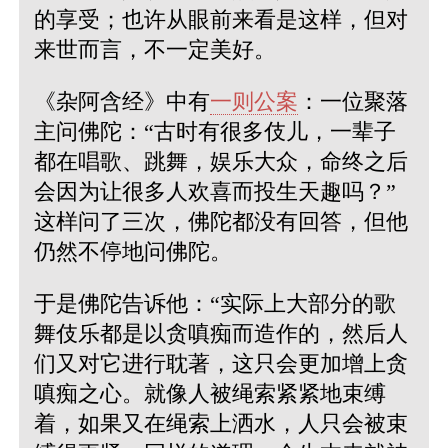
的享受；也许从眼前来看是这样，但对
来世而言，不一定美好。
《杂阿含经》中有
一则公案
：一位聚落
主问佛陀：“古时有很多伎儿，一辈子
都在唱歌、跳舞，娱乐大众，命终之后
会因为让很多人欢喜而投生天趣吗？”
这样问了三次，佛陀都没有回答，但他
仍然不停地问佛陀。
于是佛陀告诉他：“实际上大部分的歌
舞伎乐都是以贪嗔痴而造作的，然后人
们又对它进行耽著，这只会更加增上贪
嗔痴之心。就像人被绳索紧紧地束缚
着，如果又在绳索上洒水，人只会被束