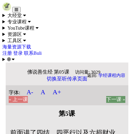
Skip to content
大经堂
专业课程
YouTube课程
资源区
工具区
海量资源下载
注册
登录
联系Buli
🌐
佛说善生经 第05课
访问量: 3029
返回:
学经课程内容
切换至听传承页面
A+
A-
A
字体:
« 上一课
下一课 »
第5课
前面讲了四结、四恶行以及六损财业。