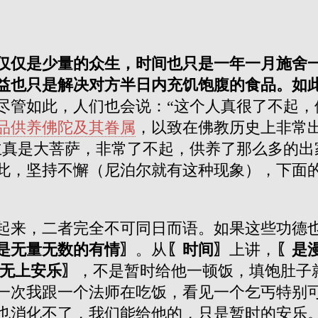
仅仅是少量的众生，时间也只是一年一月施舍
益也只是解决对方半日内充饥饱腹的食品。如
尽管如此，人们也会说：“这个人真很了不起，
品供养佛陀及其眷属
，以致在佛教历史上非常
主真是大菩萨，非常了不起，供养了那么多的出
此，坚持不懈（尼泊尔就有这种现象），下面的
起来，二者完全不可同日而语。如果这些功德
是无量无数的有情〗
。从
〖时间〗
上讲，
〖是
无上安乐〗
，不是暂时给他一顿饭，填饱肚子
一次我跟一个法师在吃饭，看见一个乞丐特别
也消化不了，我们能给他的，只是暂时的安乐