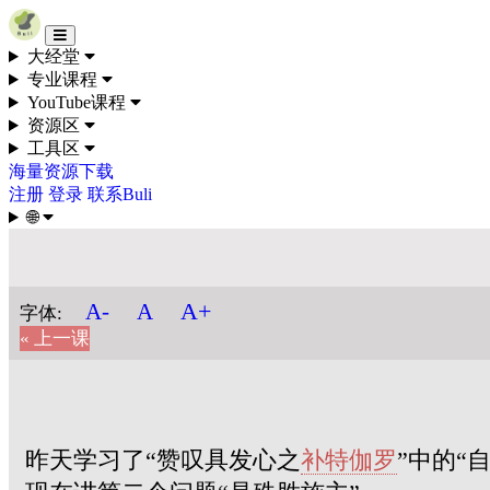
Skip to content
大经堂
专业课程
YouTube课程
资源区
工具区
海量资源下载
注册
登录
联系Buli
🌐
A+
A-
A
字体:
« 上一课
昨天学习了“赞叹具发心之
补特伽罗
”中的“