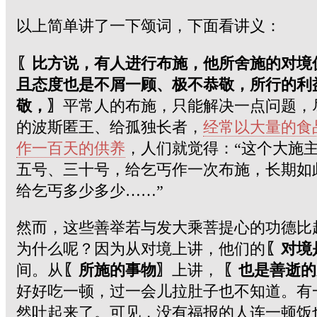
以上简单讲了一下颂词，下面看讲义：
〖比方说，有人进行布施，他所舍施的对境
且态度也是不屑一顾、极不恭敬，所行的利
敬，〗
平常人的布施，只能解决一点问题，
的波斯匿王、给孤独长者，
经常以大量的食
作一百天的供养
，人们就觉得：“这个大施
五号、三十号，给乞丐作一次布施，长期如
给乞丐多少多少……”
然而，这些善举若与发大乘菩提心的功德比
为什么呢？因为从对境上讲，他们的
〖对境
间。从
〖所施的事物〗
上讲，
〖也是善逝的
好好吃一顿，过一会儿拉肚子也不知道。有
然吐起来了。可见，没有福报的人连一顿饭