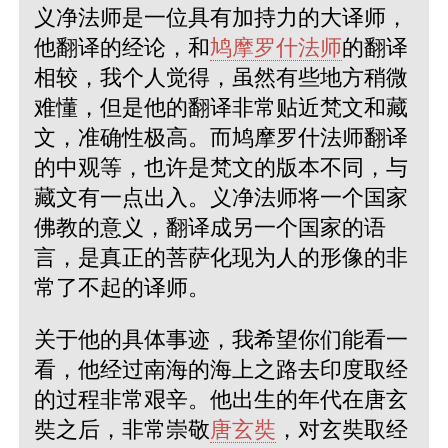
义净法师是一位具有加持力的大译师，
他翻译的经论，和
鸠摩罗什法师
的翻译
相较，我个人觉得，虽然有些地方稍微
难懂，但是他的翻译非常贴近梵文和藏
文，准确性极高。而鸠摩罗什法师翻译
的中观等，也许是梵文的版本不同，与
藏文有一点出入。义净法师将一个国家
佛教的意义，翻译成另一个国家的语
言，是真正的菩萨化现为人的形像的非
常了不起的译师。
关于他的具体事迹，我希望你们能看一
看，他经过南海的海上之路去印度取经
的过程非常艰辛。他出生的年代在唐玄
奘之后，非常崇敬
唐玄奘
，对玄奘取经