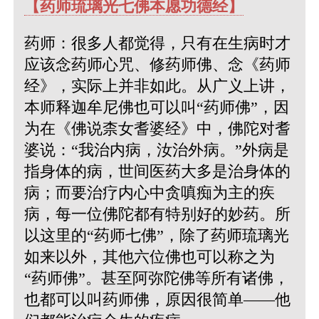
【药师琉璃光七佛本愿功德经】
药师：很多人都觉得，只有在生病时才
应该念药师心咒、修药师佛、念《药师
经》，实际上并非如此。从广义上讲，
本师释迦牟尼佛也可以叫“药师佛”，因
为在《佛说柰女耆婆经》中，佛陀对耆
婆说：“我治内病，汝治外病。”外病是
指身体的病，世间医药大多是治身体的
病；而要治疗内心中贪嗔痴为主的疾
病，每一位佛陀都有特别好的妙药。所
以这里的“药师七佛”，除了药师琉璃光
如来以外，其他六位佛也可以称之为
“药师佛”。甚至阿弥陀佛等所有诸佛，
也都可以叫药师佛，原因很简单——他