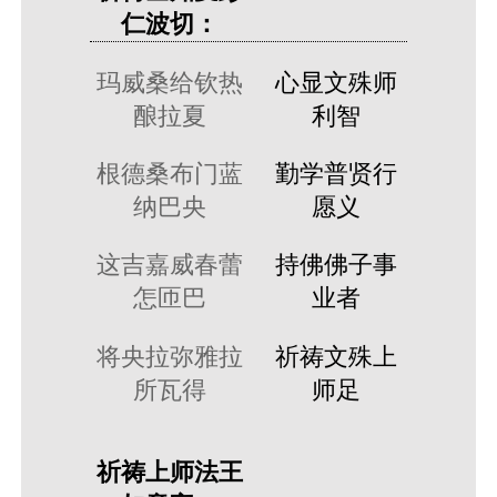
仁波切：
玛威桑给钦热
心显文殊师
酿拉夏
利智
根德桑布门蓝
勤学普贤行
纳巴央
愿义
这吉嘉威春蕾
持佛佛子事
怎匝巴
业者
将央拉弥雅拉
祈祷文殊上
所瓦得
师足
祈祷上师法王