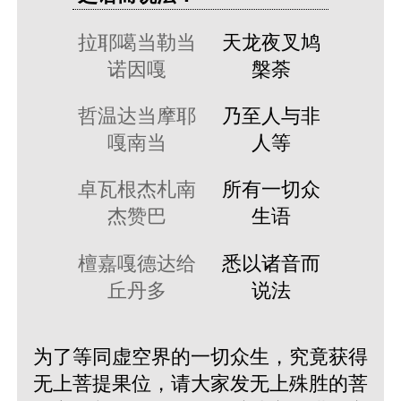
拉耶噶当勒当
天龙夜叉鸠
诺因嘎
槃荼
哲温达当摩耶
乃至人与非
嘎南当
人等
卓瓦根杰札南
所有一切众
杰赞巴
生语
檀嘉嘎德达给
悉以诸音而
丘丹多
说法
为了等同虚空界的一切众生，究竟获得
无上菩提果位，请大家发无上殊胜的菩