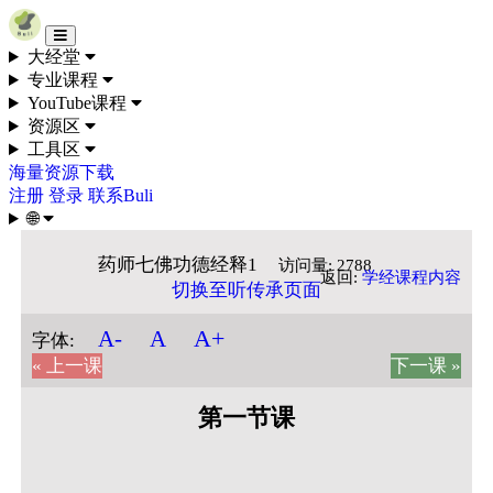
Skip to content
大经堂
专业课程
YouTube课程
资源区
工具区
海量资源下载
注册
登录
联系Buli
🌐
药师七佛功德经释1
访问量: 2788
返回:
学经课程内容
切换至听传承页面
A+
A-
A
字体:
« 上一课
下一课 »
第一节课