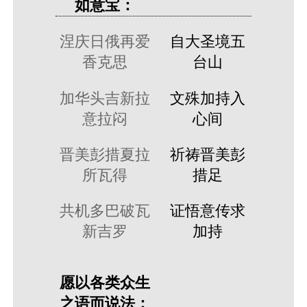
如意宝：
涅庆日俄再爱
自大圣境五
香克思
台山
加华头吉新拉
文殊加持入
意拉闷
心间
晋美彭措夏拉
祈祷晋美彭
所瓦得
措足
共机多巴破瓦
证悟意传求
新吉罗
加持
愿以各类众生
之语而说法：