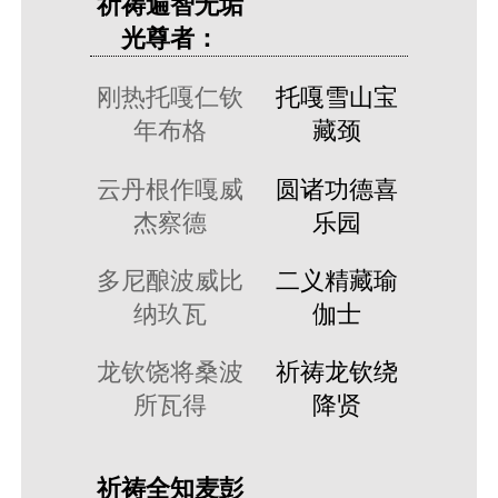
祈祷遍智无垢
光尊者：
刚热托嘎仁钦
托嘎雪山宝
年布格
藏颈
云丹根作嘎威
圆诸功德喜
杰察德
乐园
多尼酿波威比
二义精藏瑜
纳玖瓦
伽士
龙钦饶将桑波
祈祷龙钦绕
所瓦得
降贤
祈祷全知麦彭