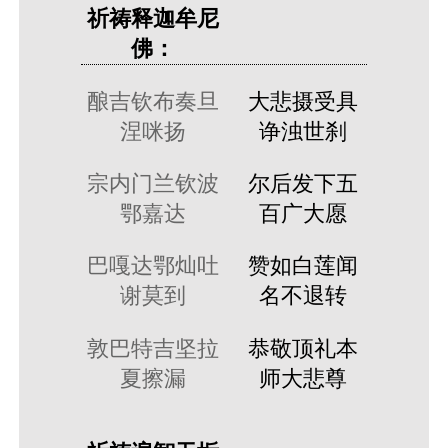
祈祷释迦牟尼
佛：
酿吉钦布奏旦
大悲摄受具
涅咪扬
诤浊世刹
宗内门兰钦波
尔后发下五
鄂嘉达
百广大愿
巴嘎达鄂灿吐
赞如白莲闻
谢莫到
名不退转
敦巴特吉坚拉
恭敬顶礼本
夏擦漏
师大悲尊