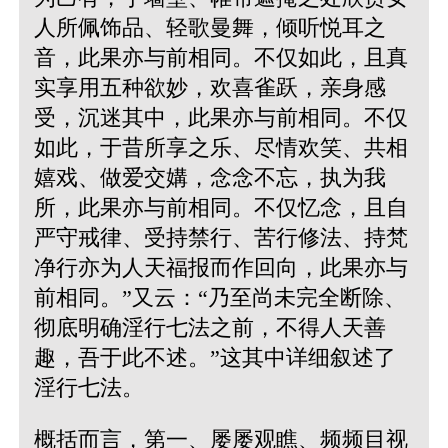
人所佩饰品、轻歌曼舞，倾听悦耳之
音，此果亦与前相同。不仅如此，且真
实享用五种欲妙，欢喜雀跃，亲身感
受，沉迷其中，此果亦与前相同。不仅
如此，于昔所享之乐、尽情欢笑、共相
嬉戏、做爱交媾，念念不忘，执为我
所，此果亦与前相同。不仅忆念，且自
严守戒律、受持禁行、苦行修法、持梵
净行亦为人天福报而作回向，此果亦与
前相同。”又云：“乃至尚未完全断除、
彻底明确淫行七法之前，不得人天善
趣，吾于此不述。”这其中详细叙述了
淫行七法。
概括而言，第一、屡屡观瞧、频频目视