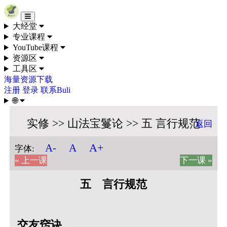
Skip to content
大经堂
专业课程
YouTube课程
资源区
工具区
海量资源下载
注册
登录
联系Buli
🌐
实修 >> 山法宝鬘论 >> 五 言行规范
返回
A+
A-
A
字体:
« 上一课
下一课 »
五 言行规范
交友窍诀