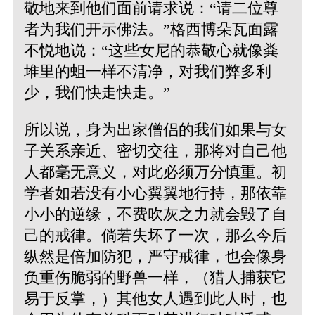
敬地来到他们面前请求说：“请二位尊
者为我们开示佛法。”格西博朵瓦面露
不悦地说：“这些女尼的恭敬心就像粪
堆里的蛆一样不清净，对我们弊多利
少，我们快走快走。”
所以说，身为出家僧侣的我们如果与女
子关系亲近、密切交往，那将对自己他
人都毫无意义，对此必须万分慎重。初
学者如若没有小心翼翼地行持，那依靠
小小的逆缘，不费吹灰之力就会毁了自
己的戒律。倘若失坏了一次，那么今后
纵然是倍加防犯，严守戒律，也会像身
负重伤脆弱的野兽一样，（猎人捕获它
易于反掌，）其他女人遇到此人时，也