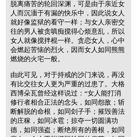
脱离痛苦的轮回深渊，可是由于亲近女
人而沉湎于有漏的快乐中，因此说女人
就好像监狱的看守一样；与女人亲密交
往的男人被贪嗔痴搅得心烦意乱，所以
女人就像搅拌棍一样。贪恋女人，心中
会燃起苦恼的烈火，因而女人如同熊熊
燃烧的火宅一般。
由此可见，对于持戒的沙门来说，再没
有比交往女人更为严重的过患了。
大格
西博朵瓦曾经这样说过：“女人能打消
修行者相合正法的念头，如同怨敌；斩
断解脱的命根，如同刽子手；摧毁善法
的庄稼，如同冰雹；掠夺一切圆满功
德，如同强盗；断绝所有的善根，如同