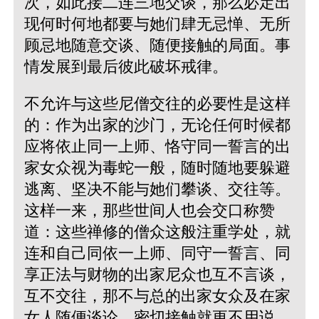
次，如此接二连三地交谈，那么必定出
现何时何地都要与她们肆无忌惮、无所
顾忌地随意交谈、随便接触的局面。事
情发展到最后彼此破坏戒律。
不允许与这些尼僧交往的必要性是这样
的：作为出家的沙门，无论任何时候都
应将依止同一上师、恪守同一誓言的出
家女众视为毒蛇一般，随时随地要躲避
逃离、坚决不能与她们攀谈、交往等。
这样一来，那些世间人也会交口称赞
道：这些禅修的僧众这般注重学处，就
连和自己同依一上师、同守一誓言、同
享正法与财物的出家尼众也互不言谈，
互不交往，那不与总的出家女众及在家
女人随便谈论、密切接触就更不用说