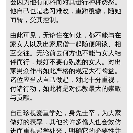
会因为他有前科而对其进行种种诱惑。
他自己也是恶习难改，重蹈覆辙，随她
而转，受其控制。
由此可见，无论住在何处，都不能与在
家女人以及出家尼僧一起随便闲谈、相
互交往。无论前去何方也不能与女人结
伴而行，最好不要有熟悉的女人。对出
家男众作出如此严格的规定大有裨益。
诸位应当从自己做起，对此十分重视，
付诸行动，如此将是对佛教最大的崇敬
与贡献。
自己珍视爱重学处，身先士卒，为大家
做好的表率，其他的许多僧人也会效仿
进而重视起学处来，明确它的必要性并