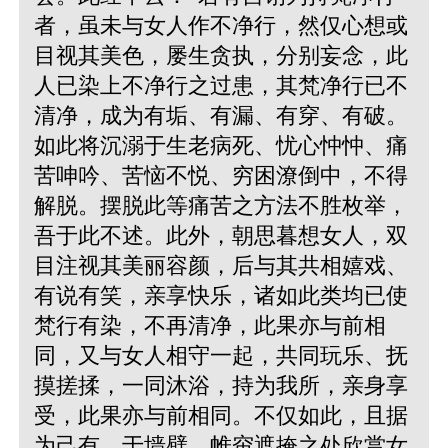
者，虽未与女人作不净行，然仅心想或
目视其美色，屡生贪执，分别妄念，此
人已染上不净行之过患，其梵净行已不
清净，成为有垢、有漏、有穿、有破。
如此将沉溺于生老病死、忧心忡忡、痛
苦呻吟、苦恼不悦、穷困潦倒中，不得
解脱。摆脱此等痛苦之方法不胜枚举，
吾于此不述。此外，朝思暮想女人，双
目注视其美丽容颜，后与其共相嬉戏、
有说有笑，亲享快乐，诸如此类均已使
梵行有染，不再清净，此果亦与前相
同，又与女人相守一起，共同玩乐、抚
摸搓揉，一同沐浴，持为我所，亲身享
受，此果亦与前相同。不仅如此，且据
为己有，于墙壁、帷帘遮掩之处欣赏女