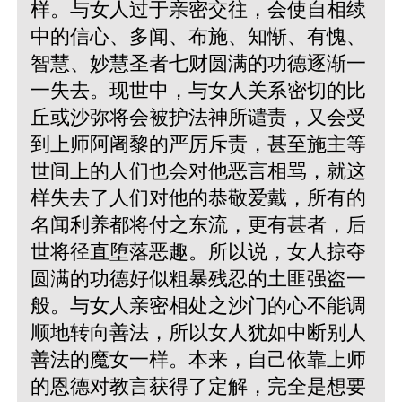
样。与女人过于亲密交往，会使自相续
中的信心、多闻、布施、知惭、有愧、
智慧、妙慧圣者七财圆满的功德逐渐一
一失去。现世中，与女人关系密切的比
丘或沙弥将会被护法神所谴责，又会受
到上师阿阇黎的严厉斥责，甚至施主等
世间上的人们也会对他恶言相骂，就这
样失去了人们对他的恭敬爱戴，所有的
名闻利养都将付之东流，更有甚者，后
世将径直堕落恶趣。所以说，女人掠夺
圆满的功德好似粗暴残忍的土匪强盗一
般。与女人亲密相处之沙门的心不能调
顺地转向善法，所以女人犹如中断别人
善法的魔女一样。本来，自己依靠上师
的恩德对教言获得了定解，完全是想要