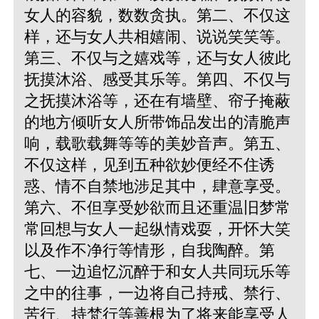
女人的容貌，数数贪执。第二、不仅这
样，还与女人共相嬉闹、说说笑笑等。
第三、不仅与之嬉戏等，还与女人彼此
抚摸沐浴、感受其乐等。第四、不仅与
之抚摸沐浴等，还在有墙壁、帘子掩蔽
的地方倾听女人所带饰品发出的清脆声
响，载歌载舞等等的美妙音声。第五、
不仅这样，见到五种欲妙便经不住诱
惑、情不自禁地涉足其中，肆意享受。
第六、不但享受妙欲而且还重温旧梦常
常回想与女人一起纵情戏耍，开怀大笑
以及作不净行等情形，自我陶醉。第
七、一边追忆沉醉于和女人共同玩乐等
之中的往事，一边将自己持戒、禁行、
苦行、持梵行等善根为了将来能享受人