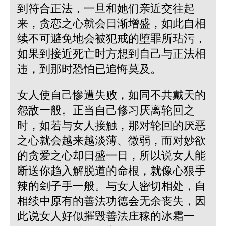
到符合正法，一旦和她们亲近交往起
来，贪恋之心就会日渐增盛，如此自相
续不可避免地会被犯戒的堕罪所玷污，
如果到接近死亡时方想到自己与正法相
违，到那时恐怕已追悔莫及。
女人使自己惨遭失败，如同不共戴天的
怨敌一般。正当自己修习厌离轮回之
时，如若与女人接触，那对轮回的厌恶
之心就会越来越淡薄、微弱，而对妙欲
的贪爱之心却日盛一日，所以说女人能
断送你趋入解脱道的命根，就像心狠手
辣的刽子手一般。与女人密切相处，自
相续中原有的善法功德会无余丧失，因
此说女人好似摧毁善法庄稼的冰霜一