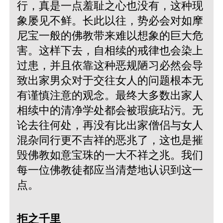
行，真是一点羞耻之心也没有，这种现
象屡见不鲜。长此以往，势必会对如摩
尼宝一般的佛教带来难以想象的巨大危
害。这样下去，自相续的戒律也会染上
过患，并且依靠这种恶规陋习必然会导
致出家男众对于交往女人的问题根本无
有谨慎注意的观念。最终大多数出家人
相续中的清净学处都会被瑕疵玷污。无
论去往何处，再没有比出家僧侣与女人
混杂同行更不吉祥的恶兆了，这也是摧
毁佛教如意宝珠的一大不祥之兆。我们
每一位佛教徒都应当清楚地认识到这一
点。
拒之千里