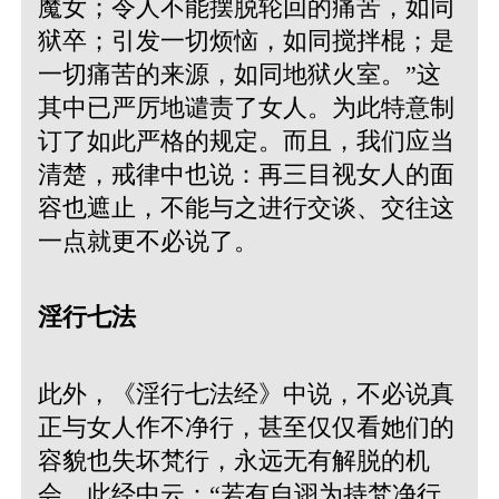
魔女；令人不能摆脱轮回的痛苦，如同
狱卒；引发一切烦恼，如同搅拌棍；是
一切痛苦的来源，如同地狱火室。”
这
其中已严厉地谴责了女人。为此特意制
订了如此严格的规定。而且，我们应当
清楚，戒律中也说：再三目视女人的面
容也遮止，不能与之进行交谈、交往这
一点就更不必说了。
淫行七法
此外，《淫行七法经》中说，不必说真
正与女人作不净行，甚至仅仅看她们的
容貌也失坏梵行，永远无有解脱的机
会。此经中云：“若有自诩为持梵净行