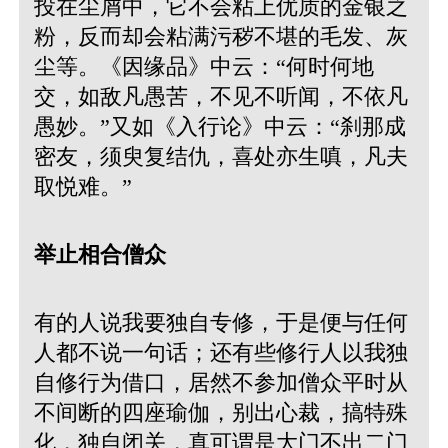
投在尘屑中，它不会粘上优质的金银之
粉，反而却会粘满污秽不堪的毛发、灰
尘等。
《因缘品》中云：“何时何地
交，如敌凡愚苦，不见不听闻，不依凡
愚妙。”又如《入行论》中云：“刹那成
密友，须臾复结仇，喜处亦生嗔，凡夫
取悦难。”
举止相合僧众
有的人说我要独自专修，于是便与任何
人都不说一句话；还有些修行人以我独
自修行为借口，居然不参加僧众平时从
不间断的四座瑜伽，别出心裁，搞特殊
化，独自闭关，真可谓是大门不出二门