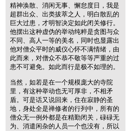
精神涣散、消闲无事、懈怠度日，我是
超群出众、出类拔萃之人，明白散乱的
巨大过患，才明智决定如此闭关修行。
他摆出这种虚伪的举动纯粹是贪图与众
不同、高人一等的美名，同时也显露出
他对僧众平时的威仪心怀不满情绪，由
此而来，对僧众不恭不敬等等严重的过
患不可避免。如此而行是极不如理的。
当然，如若是在一个规模庞大的寺院
里，有这种举动也无可厚非，不相矛
盾。可是话又说回来，住在寂静的圣
地，身处全是禅修者的行列中，所有的
僧众无一例外都是在精勤闭关，碌碌无
为、消遣闲杂的人员一个也没有，所以