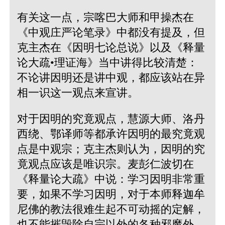
有关这一点，宗喀巴大师和甲操杰在
《中观庄严论笔录》中都没有提及，但
克主杰在《因明七论总说》以及《释量
论大疏•理证海》当中讲得比较清楚：
不论讲因明还是讲中观，都应该站在异
相一识这一观点来宣讲。
对于因明的究竟观点，慧源大师、洛丹
西绕、鄂译师等都承许因明的最究竟观
点是中观宗；克主杰则认为，因明的究
竟观点应该是唯识宗。麦彭仁波切在
《释量论大疏》中说：学习因明非常重
要，如果不学习因明，对于本师释迦牟
尼佛的教法很难生起不可动摇的定解，
也不能摧毁除自宗以外的各种邪魔外