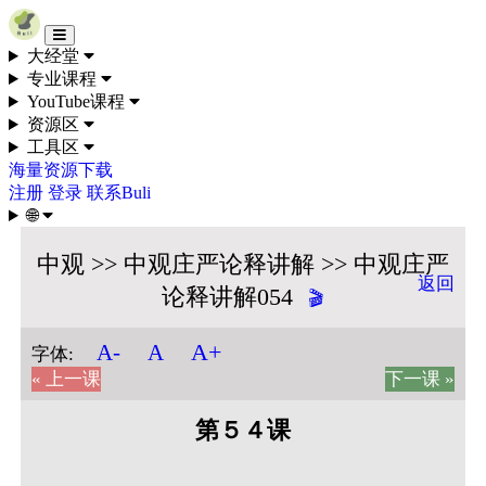
Skip to content
大经堂
专业课程
YouTube课程
资源区
工具区
海量资源下载
注册
登录
联系Buli
🌐
中观 >> 中观庄严论释讲解 >> 中观庄严
返回
论释讲解054
🎬
A+
A-
A
字体:
« 上一课
下一课 »
第５４课