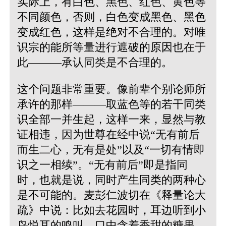
实际上，有白色、黑色、红色、黄色等
不同颜色，否则，白色变成黑色、黑色
变成红色，这样是绝对不合理的。对唯
识宗的能所等量进行遮破的原因也在于
此———承认同类是不合理的。
这个问题非常重要。像前辈个别论师所
承许的那样———取蓝色等的若干同类
识全部一并生起，这样一来，显然与教
证相违，因为世尊在经中说
“无有前后
而生二心，无有是处”
以及
“一切有情即
识之一相续”
。“无有前后”即是指同
时，也就是说，同时产生同类的两种心
是不可能的。麦彭仁波切在《释量论大
疏》中说：比如去花园时，耳边听到小
鸟悦耳的鸣叫，口中含着香甜的糖果，