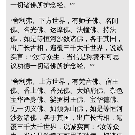
一切诸佛所护念经。”’
‘舍利弗。下方世界，有师子佛、名闻
佛、名光佛、达摩佛、法幢佛、持法
佛，如是等恒河沙数诸佛，各于其国，
出广长舌相，遍覆三千大千世界，说诚
实言：“汝等众生，当信是称赞不可思
议功德一切诸佛所护念经。”’
‘舍利弗。上方世界，有梵音佛、宿王
佛、香上佛、香光佛、大焰肩佛、杂色
宝华严身佛、娑罗树王佛、宝华德佛、
见一切义佛、如须弥山佛，如是等恒河
沙数诸佛，各于其国，出广长舌相，遍
覆三千大千世界，说诚实言：“汝等众