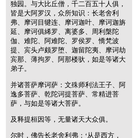
独园。与大比丘僧，千二百五十人俱，
皆是大阿罗汉，众所知识：长老舍利
弗、摩诃目犍连、摩诃迦叶、摩诃迦旃
延、摩诃俱絺罗、离婆多、周利槃陀
伽、难陀、阿难陀、罗侯罗、憍梵波
提、宾头卢颇罗堕、迦留陀夷、摩诃劫
宾那、薄拘罗、阿那楼驮，如是等诸大
弟子。
并诸菩萨摩诃萨：文殊师利法王子、阿
逸多菩萨、乾陀诃提菩萨、常精进菩
萨，与如是等诸大菩萨。
及释提桓因等，无量诸天大众俱。
尔时，佛告长老舍利弗：‘从是西方，