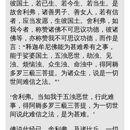
彼国土，若已生、若今生、若当生。是
故舍利弗，诸善男子、善女人，若有信
者，应当发愿，生彼国土。舍利弗，如
我今者，称赞诸佛不可思议功德，彼诸
佛等，亦称赞我不可思议功德，而作是
言：“释迦牟尼佛能为甚难希有之事，
能于娑婆国土，五浊恶世，劫浊、见
浊、烦恼浊、众生浊、命浊中，得阿耨
多罗三藐三菩提。为诸众生，说是一切
世间难信之法。”’
‘舍利弗。当知我于五浊恶世，行此难
事，得阿耨多罗三藐三菩提，为一切世
间说此难信之法，是为甚难。’
佛说此经已，舍利弗，及诸比丘，一切