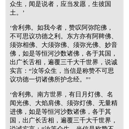
众生，闻是说者，应当发愿，生彼国
土。’
‘舍利弗。如我今者，赞叹阿弥陀佛，
不可思议功德之利。东方亦有阿鞞佛、
须弥相佛、大须弥佛、须弥光佛、妙音
佛，如是等恒河沙数诸佛，各于其国，
出广长舌相，遍覆三千大千世界，说诚
实言：“汝等众生，当信是称赞不可思
议功德一切诸佛所护念经。”’
‘舍利弗。南方世界，有日月灯佛、名
闻光佛、大焰肩佛、须弥灯佛、无量精
进佛，如是等恒河沙数诸佛，各于其
国，出广长舌相，遍覆三千大千世界，
说诚实言：“汝等众生，当信是称赞不