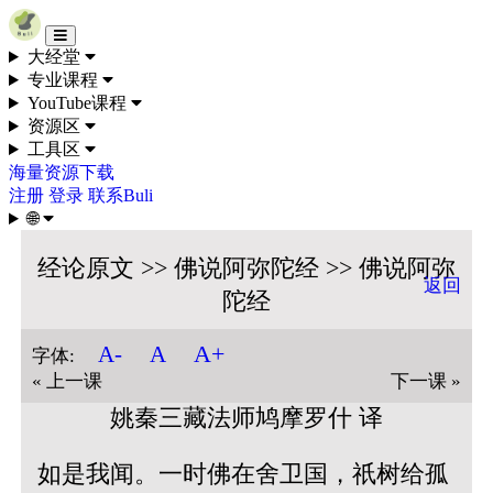
Skip to content
大经堂
专业课程
YouTube课程
资源区
工具区
海量资源下载
注册
登录
联系Buli
🌐
经论原文 >> 佛说阿弥陀经 >> 佛说阿弥
返回
陀经
A+
A-
A
字体:
« 上一课
下一课 »
姚秦三藏法师鸠摩罗什 译
如是我闻。一时佛在舍卫国，祇树给孤