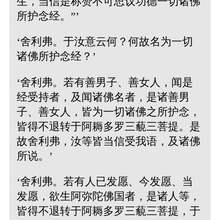
生，当信是称赞不可思议功德一切诸佛
所护念经。”’
‘舍利弗。于汝意云何？何故名为一切
诸佛所护念经？’
‘舍利弗。若有善男子、善女人，闻是
经受持者，及闻诸佛名者，是诸善男
子、善女人，皆为一切诸佛之所护念，
皆得不退转于阿耨多罗三藐三菩提。是
故舍利弗，汝等皆当信受我语，及诸佛
所说。’
‘舍利弗。若有人已发愿、今发愿、当
发愿，欲生阿弥陀佛国者，是诸人等，
皆得不退转于阿耨多罗三藐三菩提，于