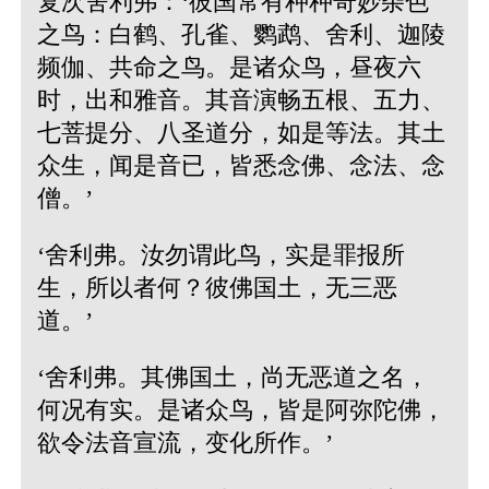
复次舍利弗：‘彼国常有种种奇妙杂色
之鸟：白鹤、孔雀、鹦鹉、舍利、迦陵
频伽、共命之鸟。是诸众鸟，昼夜六
时，出和雅音。其音演畅五根、五力、
七菩提分、八圣道分，如是等法。其土
众生，闻是音已，皆悉念佛、念法、念
僧。’
‘舍利弗。汝勿谓此鸟，实是罪报所
生，所以者何？彼佛国土，无三恶
道。’
‘舍利弗。其佛国土，尚无恶道之名，
何况有实。是诸众鸟，皆是阿弥陀佛，
欲令法音宣流，变化所作。’