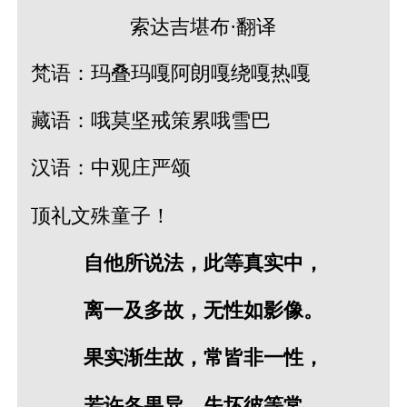
索达吉堪布·翻译
梵语：玛叠玛嘎阿朗嘎绕嘎热嘎
藏语：哦莫坚戒策累哦雪巴
汉语：中观庄严颂
顶礼文殊童子！
自他所说法，此等真实中，
离一及多故，无性如影像。
果实渐生故，常皆非一性，
若许各果异，失坏彼等常。