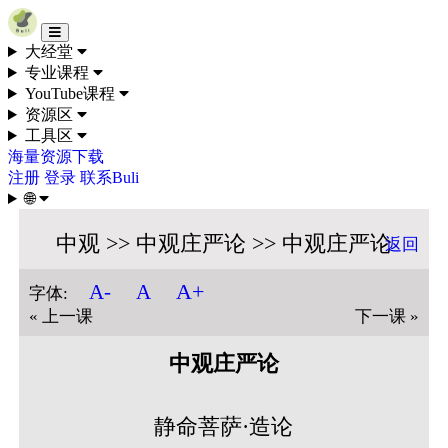
Skip to content
大经堂
专业课程
YouTube课程
资源区
工具区
海量资源下载
注册
登录
联系Buli
🌐
中观 >> 中观庄严论 >> 中观庄严论
返回
A+
A-
A
字体:
« 上一课
下一课 »
中观庄严论
静命菩萨·造论