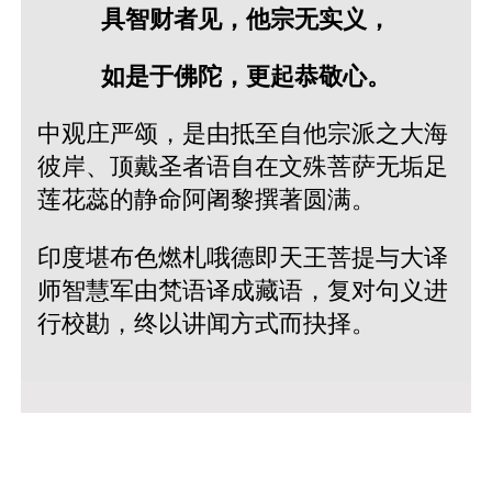
具智财者见，他宗无实义，
如是于佛陀，更起恭敬心。
中观庄严颂，是由抵至自他宗派之大海
彼岸、顶戴圣者语自在文殊菩萨无垢足
莲花蕊的静命阿阇黎撰著圆满。
印度堪布色燃札哦德即天王菩提与大译
师智慧军由梵语译成藏语，复对句义进
行校勘，终以讲闻方式而抉择。