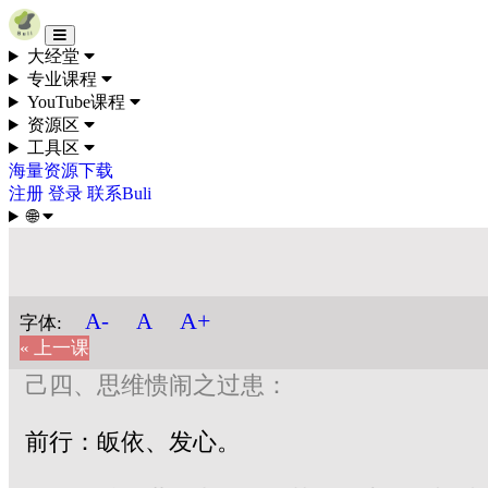
Skip to content
大经堂
专业课程
YouTube课程
资源区
工具区
海量资源下载
注册
登录
联系Buli
🌐
A+
A-
A
字体:
« 上一课
己四、思维愦闹之过患：
前行：皈依、发心。