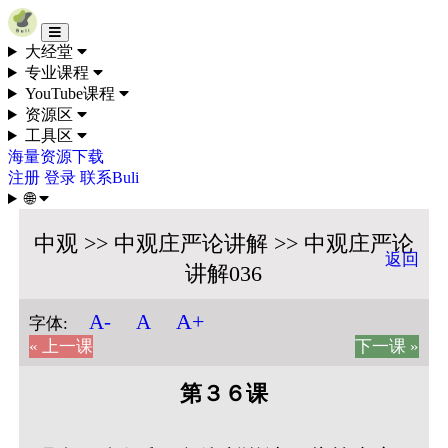
Skip to content
大经堂
专业课程
YouTube课程
资源区
工具区
海量资源下载
注册
登录
联系Buli
🌐
中观 >> 中观庄严论讲解 >> 中观庄严论
返回
讲解036
A+
A-
A
字体:
« 上一课
下一课 »
第３６课