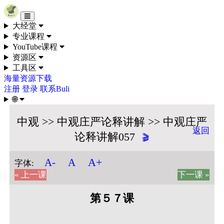
Skip to content
大经堂
专业课程
YouTube课程
资源区
工具区
海量资源下载
注册
登录
联系Buli
🌐
中观 >> 中观庄严论释讲解 >> 中观庄严
返回
论释讲解057
🎬
A+
A-
A
字体:
« 上一课
下一课 »
第５７课