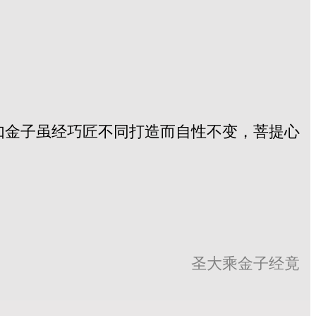
如金子虽经巧匠不同打造而自性不变，菩提心
。
圣大乘金子经竟