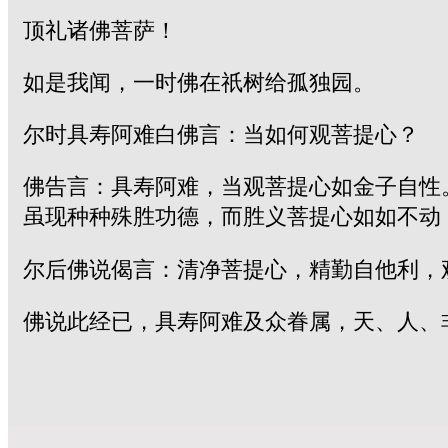
顶礼诸佛菩萨！
如是我闻，一时佛在祇树给孤独园。
尔时具寿阿难白佛言：当如何观菩提心？
佛告言：具寿阿难，当观菩提心如金子自性
虽现种种殊胜功德，而胜义菩提心如如不动
尔后佛说偈言：清净菩提心，精勤自他利，
佛说此经已，具寿阿难及众眷属，天、人、