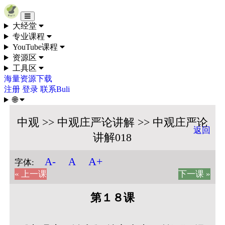
Skip to content
大经堂
专业课程
YouTube课程
资源区
工具区
海量资源下载
注册
登录
联系Buli
🌐
中观 >> 中观庄严论讲解 >> 中观庄严论
返回
讲解018
A+
A-
A
字体:
« 上一课
下一课 »
第１８课