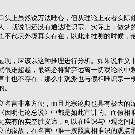
口头上虽然说万法唯心，但从理论上或者实际
人，就说明还没有通达唯识宗。实际上，做梦
也不代表外境真实存在，以此来推测的时候，
显现，应该以这种推理进行分析。如果说胜义
就很难超越，最终必将背弃远离一切戏论的中
言中也不存在，那么中观派也与假相唯识宗一
的。
立名言非常方便，而且此宗论典也具有极大的
《因明七论总说》中都是如此宣讲的。而假相
无实有的实空胜义谛，可以在唯识与中观之间
立的缘故，在名言中唯一按照真相唯识的观点