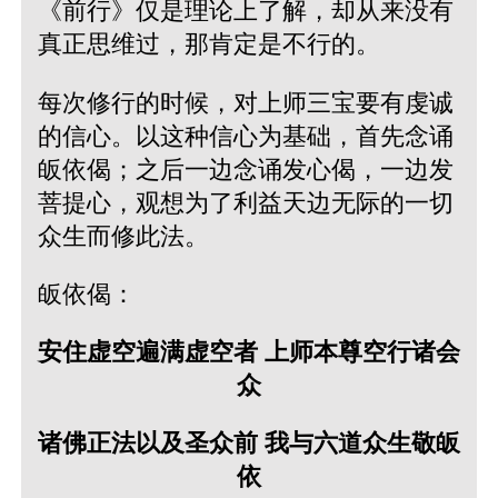
《前行》仅是理论上了解，却从来没有
真正思维过，那肯定是不行的。
每次修行的时候，对上师三宝要有虔诚
的信心。以这种信心为基础，首先念诵
皈依偈；之后一边念诵发心偈，一边发
菩提心，观想为了利益天边无际的一切
众生而修此法。
皈依偈：
安住虚空遍满虚空者 上师本尊空行诸会
众
诸佛正法以及圣众前 我与六道众生敬皈
依