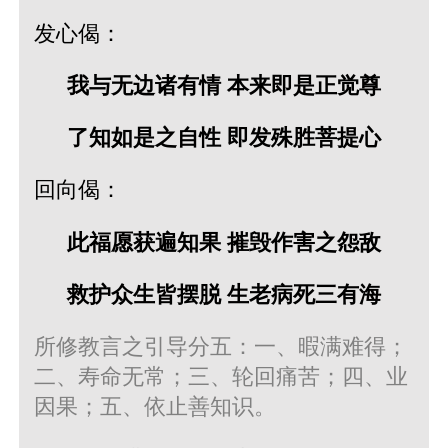
发心偈：
我与无边诸有情 本来即是正觉尊
了知如是之自性 即发殊胜菩提心
回向偈：
此福愿获遍知果 摧毁作害之怨敌
救护众生皆摆脱 生老病死三有海
所修教言之引导分五：一、暇满难得；
二、寿命无常；三、轮回痛苦；四、业
因果；五、依止善知识。