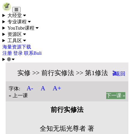
Skip to content
大经堂
专业课程
YouTube课程
资源区
工具区
海量资源下载
注册
登录
联系Buli
🌐
实修 >> 前行实修法 >> 第1修法
🎬
返回
A+
A-
A
字体:
« 上一课
下一课 »
前行实修法
全知无垢光尊者 著