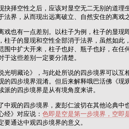
现抉择空性之后，应该对显空无二无别的道理
于法界，从而现出远离破立、自然安住的离戏
离戏也有一点差别。以柱子为例，柱子的显现
，柱子的显现和空性全部消于法界，虽然如此
范围中扩大开来，柱子也好、瓶子也好，在任
对于这些差别一定要分清楚。
说光明藏论》，与此处所说的四步境界可以互
观的四步境界混淆。但后来解释哦巴活佛《现
续派的四步境界是从有境角度来讲。
了中观的四步境界，麦彭仁波切在其他论典中
心经》对应说：
色即是空是第一步境界，空即
定要通达中观四步境界的意义。