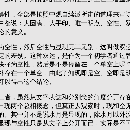
等性，全部是按照中观自续派所讲的道理来宣
中都说：大圆满、大手印、唯一明点、空性、
论的意义。
为空性，然后空性与显现无二无别，这叫做双
定的差别。这种双运，是作为一个初学者通过
抉择为空性，然后是不是停留在一个单空上呢
外存在一个单空，由此了知现即是空、空即是
可以得出这个结论。
二者，虽然从文字表达和分别念的角度分开存
出现两个总相概念，但真正去观察时，现和空
的。其中并不是说水月是显现的，除水月以外
显现与空性只是从文字上分开而已，实际是不