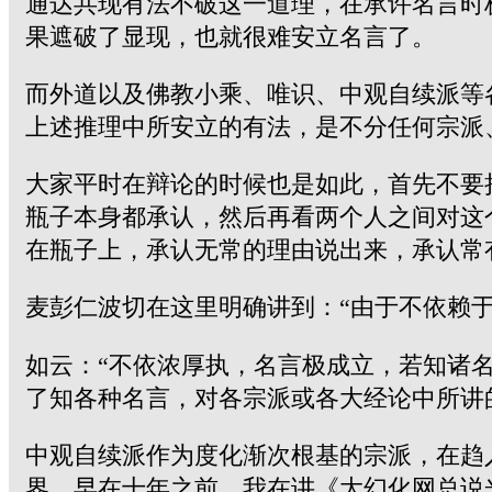
通达共现有法不破这一道理，在承许名言时
果遮破了显现，也就很难安立名言了。
而外道以及佛教小乘、唯识、中观自续派等
上述推理中所安立的有法，是不分任何宗派
大家平时在辩论的时候也是如此，首先不要
瓶子本身都承认，然后再看两个人之间对这
在瓶子上，承认无常的理由说出来，承认常
麦彭仁波切在这里明确讲到：“由于不依赖
如云：“不依浓厚执，名言极成立，若知诸
了知各种名言，对各宗派或各大经论中所讲
中观自续派作为度化渐次根基的宗派，在趋
界，早在十年之前，我在讲《大幻化网总说