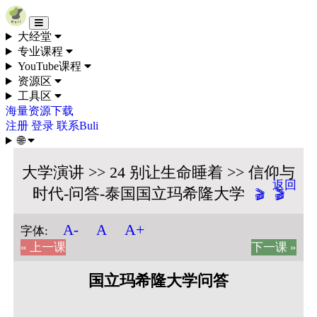
Skip to content
大经堂
专业课程
YouTube课程
资源区
工具区
海量资源下载
注册
登录
联系Buli
🌐
大学演讲 >> 24 别让生命睡着 >> 信仰与
返回
时代-问答-泰国国立玛希隆大学
🎬
🎬
A+
A-
A
字体:
« 上一课
下一课 »
国立玛希隆大学问答