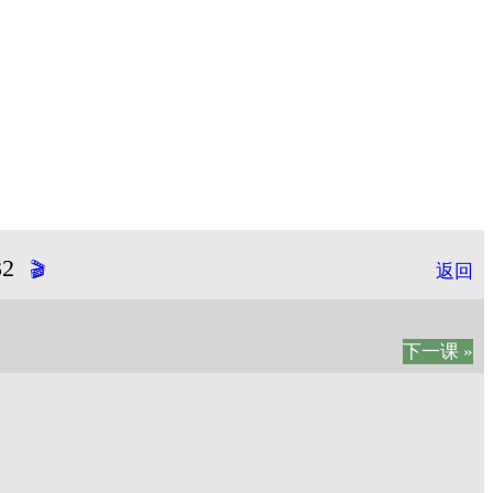
2
🎬
返回
下一课 »