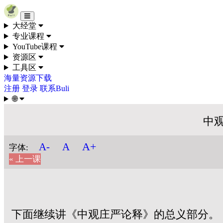
Skip to content
大经堂
专业课程
YouTube课程
资源区
工具区
海量资源下载
注册
登录
联系Buli
🌐
中观
A+
A-
A
字体:
« 上一课
下面继续讲《中观庄严论释》的总义部分。