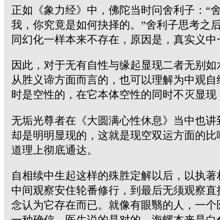
正如《象力经》中，佛陀当时问舍利子：“
我，你究竟是如何抉择的。”舍利子思考之
同幻化一样本来不存在，原因是，真实义中
因此，对于无有自性与缘起显现二者无别如
从胜义谛方面而言的，也可以理解为中观自
时是空性的，在它本体空性的同时不灭显现
无垢光尊者在《大圆满心性休息》当中也讲
却是明明显现的，这就是现空双运方面的比
道理上彻底通达。
自相续中生起这样的殊胜定解以后，以执著
中间观察安住轮番修行，到最后无须观察直
念认为它存在而已。就像有眼翳的人，一个
一种确信，医生说的是对的，海螺本来是白