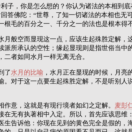
舍利子，你是怎么想的？你认为诸法的本相到底
后回答佛陀：“世尊，了知一切诸法的本相也无
一根毛的百分之一、千分之一的法也是根本得不
水月般空而显现这一点，应该生起殊胜定解，
续派所承认的空性；缘起显现则是指世俗当中
，二者如同水月一样无离无合。
到了
水月的比喻
，水月正在显现的时候，月亮
喻。对于这一点要生起殊胜定解，不是听别人
相作意，这就是有现行境者如幻之定解。
麦彭
接在无有执著相中入定。所以，首先应该思维
医生告诉他：你现在见到的黄色完全是假的，
色的，只是以自己病的原因看不见而已。这就