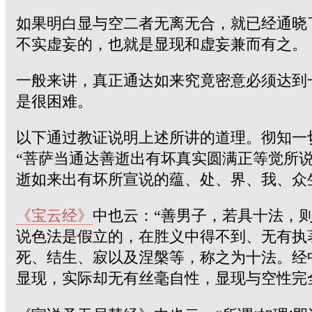
如果明白显与空二者无离无合，就已经通晓
不实虚妄的，也就是显现和虚妄兼而有之。
一般来讲，真正通达如来究竟密意必须达到
是很困难。
以下通过教证说明上述所讲的道理。彻知一
“菩萨当通达善逝出有坏真实圆满正等觉所
逝如来出有坏所宣说的蕴、处、界、我、众
《宝云经》
中也云：“善男子，若具十法，
说色法是假立的，在胜义中得不到、无有执
死、结生、寂以及涅槃等，称之为十法。经
显现，实际却无有丝毫自性，显现与空性完