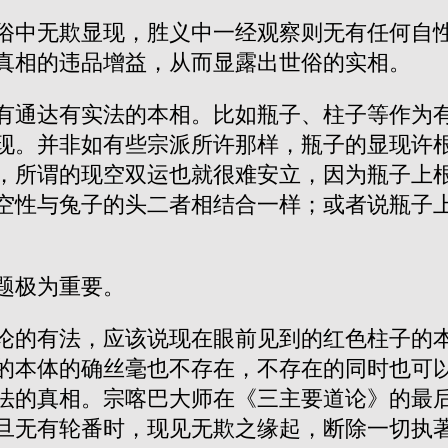
俗中无欺显现，胜义中一经观察则无有任何自
真相的违品增益，从而显露出世俗的实相。
有通达有实法的本相。比如瓶子、柱子等作为
现。并非如有些宗派所许那样，瓶子的显现许
，所谓的现空双运也就很难安立，因为瓶子上
空性与兔子的头二者相结合一样；或者说瓶子
题极为重要。
论的有法，应该说现在眼前见到的红色柱子的
的本体的确丝毫也不存在，不存在的同时也可
法的真相。宗喀巴大师在《三主要道论》的最
旦无有轮番时，现见无欺之缘起，断除一切执著