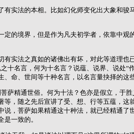
了有实法的本相。比如幻化师变化出大象和骏
一定的境界，但是作为凡夫初学者，依靠中观
切有实法之真如的诸佛出有坏，对此等道理也
说之十名言，何为十名言？说蕴、说界、说处”
生、命、世间等十种名言，以名言量抉择的这
则菩萨精通世俗。何为十法？色亦是假立，于胜
著等，随之先后宣讲了受、想、行等五蕴，这
中说，菩萨如果精通这十种法，就已经精通了
全是一致的。