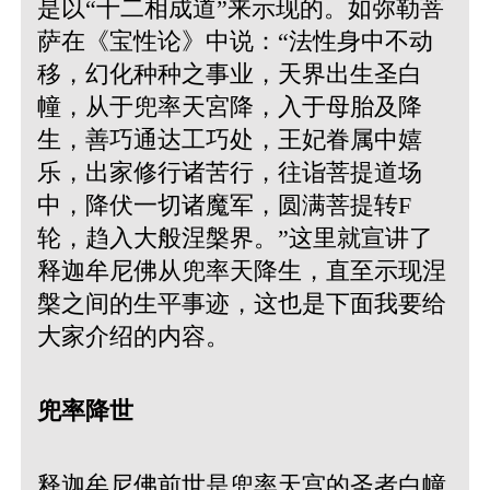
是以“十二相成道”来示现的。如弥勒菩
萨在《宝性论》中说：“法性身中不动
移，幻化种种之事业，天界出生圣白
幢，从于兜率天宮降，入于母胎及降
生，善巧通达工巧处，王妃眷属中嬉
乐，出家修行诸苦行，往诣菩提道场
中，降伏一切诸魔军，圆满菩提转F
轮，趋入大般涅槃界。”这里就宣讲了
释迦牟尼佛从兜率天降生，直至示现涅
槃之间的生平事迹，这也是下面我要给
大家介绍的内容。
兜率降世
释迦牟尼佛前世是兜率天宫的圣者白幢