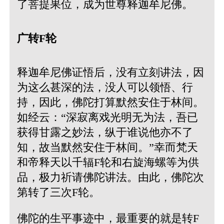
了菩提果位，成为世尊释迦牟尼佛。
广转F轮
释迦牟尼佛证悟后，没有立刻讲法，因
为这么甚深的法，没人可以领悟、行
持，因此，佛陀打算默然安住于林间。
如经云：“深寂离戏光明无为法，吾已
获得甘露之妙法，纵于谁说他亦不了
知，故当默然安住于林间。”幸而梵天
和帝释天以千辐F轮和右旋海螺等为供
品，极力祈请佛陀讲法。由此，佛陀次
第转了三次F轮。
佛陀的生平事迹中，最重要的就是转F