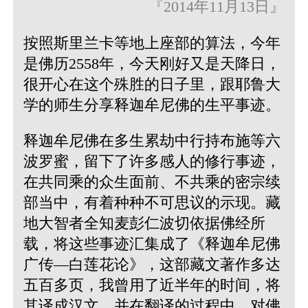
『2014年11月13日』
按照斯里兰卡等地上座部的算法，今年
是佛历2558年，今天刚好又是天降日，
很开心在这个殊胜的日子里，跟耶鲁大
学的师生分享释迦牟尼佛的生平事迹。
释迦牟尼佛在多生累劫中行持布施等六
波罗蜜，留下了许多感人的修行事迹，
在共同乘的众生面前、不共乘的密宗续
部当中，有着种种不可思议的示现。藏
地大智者全知麦彭仁波切依据佛经所
载，将这些事迹汇集成了《释迦牟尼佛
广传—白莲花论》，这部藏文著作多达
五百多页，我曾用了近半年的时间，将
其译成汉文，并在翻译的过程中，对佛