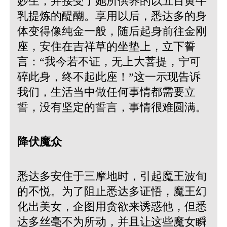
妙生，并接受了她所供养的以五百黄牛
乳提炼的醍醐。享用以后，悉达多的身
体变得像纯金一般，随后起身前往金刚
座，安住在吉祥草的坐垫上，立下誓
言：“我今若不证，无上大菩提，宁可
碎此身，终不起此座！”这一示现告诉
我们，生活当中做任何事情都需要立
誓，没有坚定的誓言，事情很难圆满。
降伏魔众
悉达多安住于三摩地时，引起魔王波旬
的不悦。为了阻止悉达多证悟，魔王幻
化出美女，企图用贪欲来诱惑他，但悉
达多丝毫不为所动，并且让这些魔女瞬