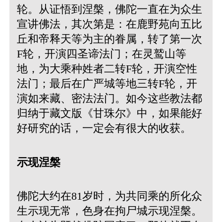
轮。从证悟到涅槃，佛陀一直在为众生
宣讲佛法，其次第是：在鹿野苑向五比
丘和帝释天等为主的眷属，转了第一次
F轮，开演四圣谛法门；在灵鹫山等
地，为大乘种姓者二转F轮，开演空性
法门；最后在广严城等地三转F轮，开
演如来藏、密法法门。如今这些教法都
归纳于藏文版《甘珠尔》中，如果能好
好研究的话，一定会有很大的收获。
示现涅槃
佛陀大约在81岁时，为共同乘的所化众
生示现无常，色身在拘尸城示现涅槃。