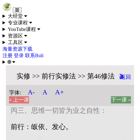
Skip to content
大经堂
专业课程
YouTube课程
资源区
工具区
海量资源下载
注册
登录
联系Buli
🌐
实修 >> 前行实修法 >> 第46修法
🎬
返回
A+
A-
A
字体:
« 上一课
下一课 »
丙三、思维一切皆为业之自性：
前行：皈依、发心。