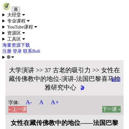
Skip to content
大经堂
专业课程
YouTube课程
资源区
工具区
海量资源下载
注册
登录
联系Buli
🌐
大学演讲 >> 37 古老的吸引力 >> 女性在
藏传佛教中的地位-演讲-法国巴黎喜马拉
返回
雅研究中心
🎬
A+
A-
A
字体:
« 上一课
下一课 »
女性在藏传佛教中的地位——法国巴黎