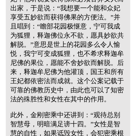
出家，于是说：“我想要一个能和众妃
享受五妙欲而获得佛果的方便法。”并
且唱到：“瞻部花园极惬意，宁可我成
为狐狸，释迦佛位永不欲，愿具妙欲共
解脱。”意思是世上的花园多么令人愉
悦，我宁可变成狐狸，也不希求释迦牟
尼佛的果位，愿能不舍妙欲而解脱。后
来，释迦牟尼佛为他灌顶，国王和所有
王妃都依密法而成就。这个公案记载于
可靠的佛教历史中，由此也可以了知密
法的殊胜性和女性在其中的作用。
此外，金刚密乘中还讲到：“观待总别
智慧母，明暗满足谤十四。”女性是智
慧的自性，如果诋毁女性，会犯密乘根