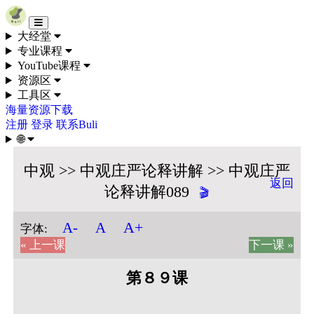
Skip to content
大经堂
专业课程
YouTube课程
资源区
工具区
海量资源下载
注册
登录
联系Buli
🌐
中观 >> 中观庄严论释讲解 >> 中观庄严
返回
论释讲解089
🎬
A+
A-
A
字体:
« 上一课
下一课 »
第８９课