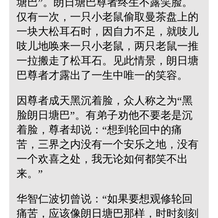
塘巴”。朗日塘巴尊者终生不露笑脸。
仅有一次，一只小老鼠偷取曼茶盘上的
一块大松耳石时，因自力不足，就吱儿
吱儿地唤来一只小老鼠，两只老鼠一推
一拉搬走了松耳石。见此情景，朗日塘
巴尊者才露出了一生中唯一的笑容。
因尊者成天黑沉着脸，众人称之为“黑
脸朗日塘巴”。有弟子劝他不要老是沉
着脸，尊者却说：“想到轮回中的痛
苦，三界之内没有一个安乐之地，没有
一个欢喜之处，我无论如何都笑不出
来。”
华智仁波切曾说：“如果要想观修轮回
痛苦，应该像朗日塘巴那样，时时刻刻