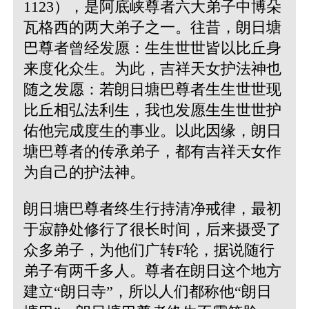
1123），是阿底峡尊者六大弟子中博朵
瓦格西的两大弟子之一。往昔，朗日塘
巴尊者曾经发愿：生生世世皆以比丘身
来度化众生。为此，吉祥天女护法神也
随之发愿：若朗日塘巴尊者生生世世现
比丘相弘法利生，我也发愿生生世世护
佑他完成度生的事业。以此因缘，朗日
塘巴尊者的传承弟子，都有吉祥天女作
为自己的护法神。
朗日塘巴尊者终生行持清净戒律，最初
于寂静处修行了很长时间，后来摄受了
众多弟子，为他们广转F轮，据说随行
弟子有两千多人。尊者在朗日这个地方
建立“朗日寺”，所以人们都称他“朗日