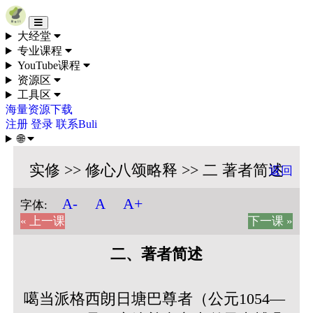
Skip to content
大经堂
专业课程
YouTube课程
资源区
工具区
海量资源下载
注册
登录
联系Buli
🌐
实修 >> 修心八颂略释 >> 二 著者简述
返回
A+
A-
A
字体:
« 上一课
下一课 »
二、著者简述
噶当派格西朗日塘巴尊者（公元1054—