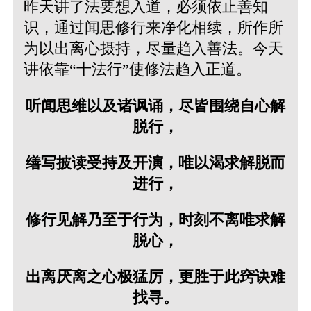
昨天讲了法要想入道，必须依止善知
识，通过闻思修行来净化相续，所作所
为以出离心摄持，尽量趋入善法。今天
讲依靠“十法行”使修法趋入正道。
听闻思维以及诸讽诵，尽皆围绕自心解
脱行，
缮写披读受持及开演，唯以渴求解脱而
进行，
修行见解乃至于行为，时刻不离唯求解
脱心，
出离厌离之心极猛厉，更胜于此窍诀难
找寻。