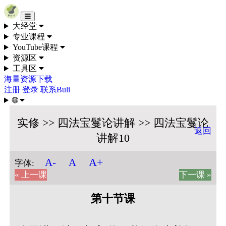
Skip to content
大经堂
专业课程
YouTube课程
资源区
工具区
海量资源下载
注册
登录
联系Buli
🌐
实修 >> 四法宝鬘论讲解 >> 四法宝鬘论
返回
讲解10
A+
A-
A
字体:
« 上一课
下一课 »
第十节课