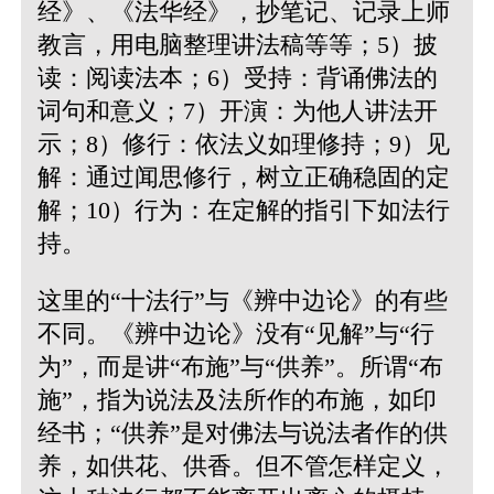
经》、《法华经》，抄笔记、记录上师
教言，用电脑整理讲法稿等等；5）披
读：阅读法本；6）受持：背诵佛法的
词句和意义；7）开演：为他人讲法开
示；8）修行：依法义如理修持；9）见
解：通过闻思修行，树立正确稳固的定
解；10）行为：在定解的指引下如法行
持。
这里的“十法行”与《辨中边论》的有些
不同。《辨中边论》没有“见解”与“行
为”，而是讲“布施”与“供养”。所谓“布
施”，指为说法及法所作的布施，如印
经书；“供养”是对佛法与说法者作的供
养，如供花、供香。但不管怎样定义，