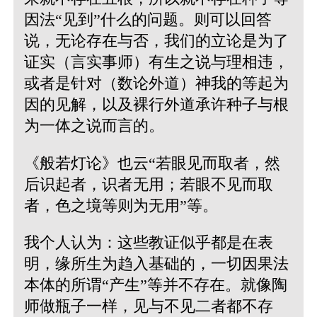
因法“见到”什么的问题。则可以回答
说，无论存在与否，我们的立论是为了
证实（言实事师）有生之说与理相违，
或者是针对（数论外道）神我的等起为
因的见解，以及裸行外道承许种子与根
为一体之说而言的。
《般若灯论》也云“若眼见而取者，然
后识起者，识者无用；若眼不见而取
者，色之境等则为无用”等。
我个人认为：这些教证似乎都是在表
明，缘所生为趋入基础的，一切因果法
本体的所谓“产生”等并不存在。就像陶
师做瓶子一样，见与不见二者都不存