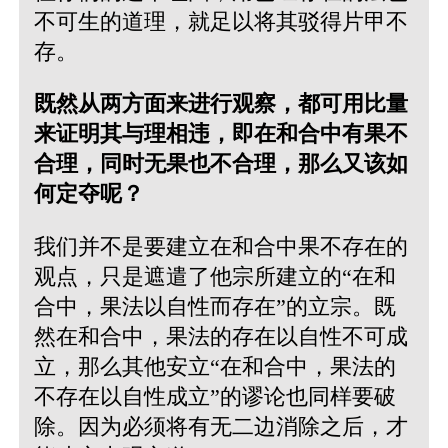
不可生的道理，就足以将其驳得片甲不
存。
既然从两方面来进行观察，都可用比量
来证明其与理相违，即在和合中有果不
合理，同时无果也不合理，那么又该如
何定夺呢？
我们并不是要建立在和合中果不存在的
观点，只是遮遣了他宗所建立的“在和
合中，果法以自性而存在”的立宗。既
然在和合中，果法的存在以自性不可成
立，那么其他安立“在和合中，果法的
不存在以自性成立”的谬论也同样要破
除。因为必须将有无二边消除之后，才