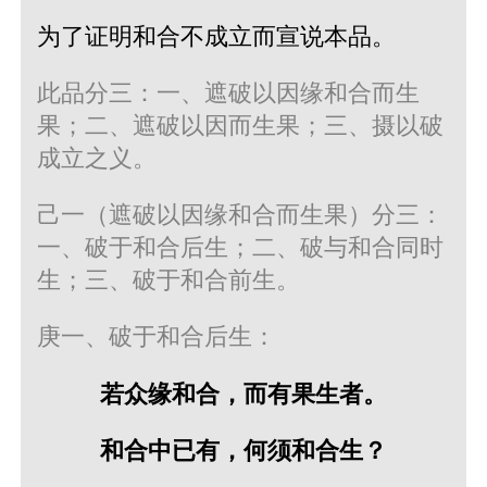
为了证明和合不成立而宣说本品。
此品分三：一、遮破以因缘和合而生
果；二、遮破以因而生果；三、摄以破
成立之义。
己一（遮破以因缘和合而生果）分三：
一、破于和合后生；二、破与和合同时
生；三、破于和合前生。
庚一、破于和合后生：
若众缘和合，而有果生者。
和合中已有，何须和合生？