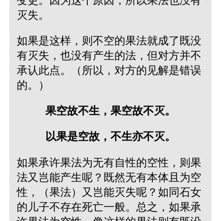
变更。因为这个原因，所以果法也没有
灭失。
如果是这样，则不空的果法就成了既没
有灭失，也没有产生的法，但对方并不
承认此点。（所以，对方的见解是错误
的。）
果空故不生，果空故不灭。
以果是空故，不生亦不灭。
如果承许果法为无有自性的空性，则果
法又岂能产生呢？既然无有本体且为空
性，（果法）又岂能灭失呢？如同石女
的儿子不存在死亡一般。总之，如果承