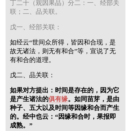
丁二十（观因果品）分二：一、经部关
联；二、品关联。
戊一、经部关联：
如经云“世间众所得，皆因和合现，是
故无诸法，则无有和合”等，宣说了无
有和合的道理。
戊二、品关联：
如果对方提出：时间是存在的，因为它
是产生诸法的
俱有缘
。如同苗芽，是由
种子、五大以及时间等因缘和合而产生
的。经中也云：“因缘和合时，果报即
成熟。”