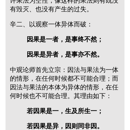
许果法为空性，像这样的果法则有既没
有毁灭、也没有产生的过失。
辛二、以观察一体异体而破：
因果是一者，是事终不然；
因果是异者，是事亦不然。
中观论师首先立宗：因法与果法为一体
的情形，在任何时候都不可能合理；而
因法与果法的本体为异体的情形，在任
何时候也不可能合理。其理由如下：
若因果是一，生及所生一；
若因果是异，因则同非因。