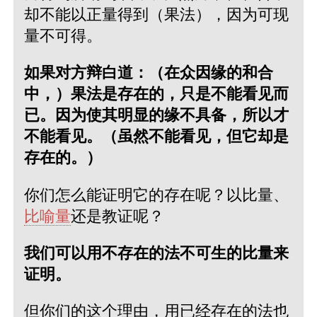
却不能以正量得到（果法），因为可现
量不可得。
如果对方辩白道：（在众因缘的和合
中，）果法是存在的，只是不能看见而
已。因为使其明显的缘不具备，所以才
不能看见。（虽然不能看见，但它却是
存在的。）
你们怎么能证明它的存在呢？以比量、
比喻量
还是教证呢？
我们可以用不存在的法不可生的比量来
证明。
但你们的这个理由，用已经存在的法也