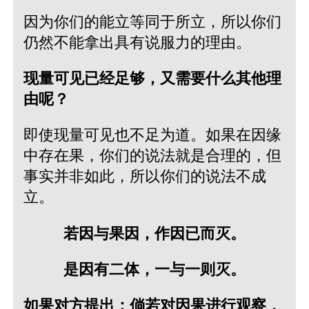
因为你们的能立等同于所立，所以你们
仍然不能拿出具有说服力的理由。
现量可见已经足够，又需要什么其他理
由呢？
即使现量可见也不足为道。如果在因缘
中存在果，你们的说法就是合理的，但
事实并非如此，所以你们的说法不成
立。
若因与果因，作因已而灭。
是因有二体，一与一则灭。
如果对方提出：倘若对因果进行观察，