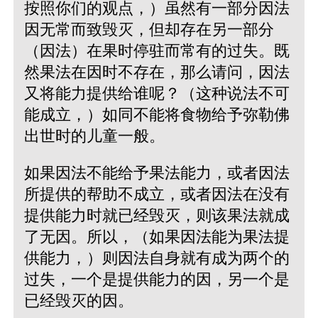
按照你们的观点，）虽然有一部分因法
因无常而致毁灭，但却存在另一部分
（因法）在果时停驻而常有的过失。既
然果法在因时不存在，那么请问，因法
又将能力提供给谁呢？（这种说法不可
能成立，）如同不能将食物给予弥勒佛
出世时的儿童一般。
如果因法不能给予果法能力，或者因法
所提供的帮助不成立，或者因法在没有
提供能力时就已经毁灭，则该果法就成
了无因。所以，（如果因法能为果法提
供能力，）则因法自身就有成为两个的
过失，一个是提供能力的因，另一个是
已经毁灭的因。