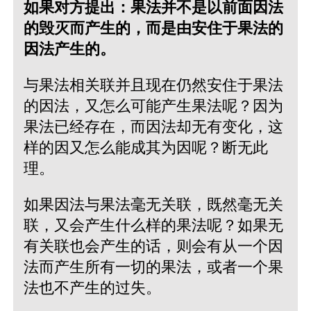
如果对方提出：果法并不是以前面因法
的毁灭而产生的，而是由安住于果法的
因法产生的。
与果法相关联并且现在仍然安住于果法
的因法，又怎么可能产生果法呢？因为
果法已经存在，而因法却无有变化，这
样的因又怎么能成其为因呢？断无此
理。
如果因法与果法毫无关联，既然毫无关
联，又会产生什么样的果法呢？如果无
有关联也会产生的话，则会有从一个因
法而产生所有一切的果法，或者一个果
法也不产生的过失。