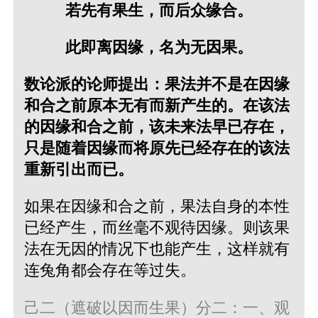
若先有果生，而后众缘合。
此即离因缘，名为无因果。
数论派的论师提出：果法并不是在因缘
和合之前原本无有而新产生的。在该法
的因缘和合之前，该未来法早已存在，
只是随着因缘而将原先已经存在的该法
重新引出而已。
如果在因缘和合之前，果法自身的本性
已经产生，而丝毫不观待因缘。则该果
法在无因的情况下也能产生，这样就有
连兔角都会存在等过失。
己二（遮破以因而生果）分二：一、观