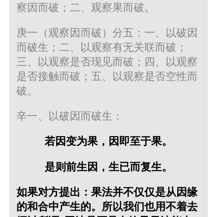
察因而破；二、观察果而破。
庚一（观察因而破）分五：一、以破因
而破生；二、以观察有无关联而破；
三、以观察是否现见而破；四、以观察
是否接触而破；五、以观察是否空性而
破。
辛一、以破因而破生：
若因变为果，因即至于果。
是则前生因，生已而复生。
如果对方提出：果法并不仅仅是从因缘
的和合中产生的。所以我们也用不着去