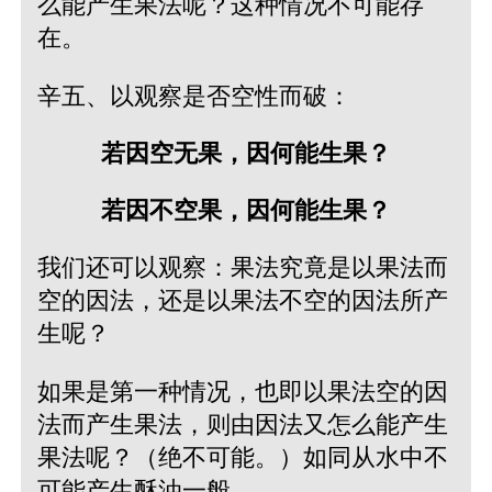
么能产生果法呢？这种情况不可能存
在。
辛五、以观察是否空性而破：
若因空无果，因何能生果？
若因不空果，因何能生果？
我们还可以观察：果法究竟是以果法而
空的因法，还是以果法不空的因法所产
生呢？
如果是第一种情况，也即以果法空的因
法而产生果法，则由因法又怎么能产生
果法呢？（绝不可能。）如同从水中不
可能产生酥油一般。