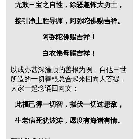
无欺三宝之自性，除恶趣怖大勇士，
接引净土胜导师，阿弥陀佛赐吉祥。
阿弥陀佛赐吉祥！
白衣佛母赐吉祥！
以成办甚深灌顶的善根为例，自他三世
所造的一切善根总合起来回向大菩提，
大家一起念诵回向文：
此福已得一切智，摧伏一切过患敌，
生老病死犹波涛，愿度有海诸有情。