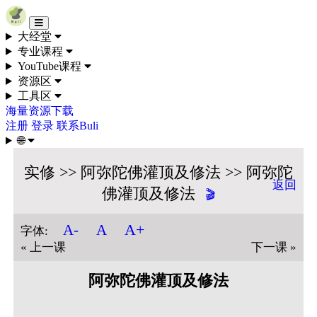
Skip to content
大经堂
专业课程
YouTube课程
资源区
工具区
海量资源下载
注册
登录
联系Buli
🌐
实修 >> 阿弥陀佛灌顶及修法 >> 阿弥陀
返回
佛灌顶及修法
🎬
A+
A-
A
字体:
« 上一课
下一课 »
阿弥陀佛灌顶及修法