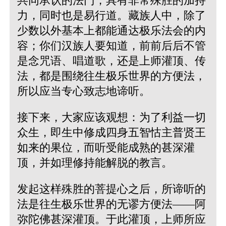
共同承认的法门，具有非常殊胜的加持
力，同时也是易行道。藏族人中，除了
少数以外基本上都能通达极乐法会的内
容；你们汉族人要知道，前前后后不管
是念咒语、唱道歌，还是上师灌顶、传
法，都是围绕往生极乐世界的方便法，
所以应当专心致志地谛听。
接下来，大家应该观想：为了利益一切
众生，即生中修成四身五智怙主普贤王
如来的果位，而听受能成熟的甚深灌
顶，并如理修持能解脱的教言。
发起这样殊胜的菩提心之后，所谛听的
法是往生极乐世界的无谬方便法――阿
弥陀佛甚深灌顶。于此灌顶，上师所应