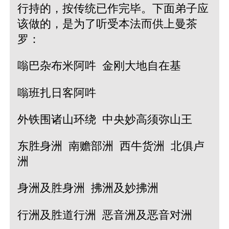
行持的，按传统已作完毕。下面弟子应
该做的，是为了听受本法而供上曼茶
罗：
嗡巴杂布米阿吽 金刚大地自在基
嗡班扎日客阿吽
外铁围诸山环绕 中央妙高须弥山王
东胜身洲 南赡部洲 西牛货洲 北俱卢
洲
身洲及胜身洲 拂洲及妙拂洲
行洲及胜道行洲 恶音洲及恶音对洲