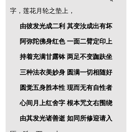
字，莲花月轮之垫上，
由彼发光成二利 其变汝成出有坏
阿弥陀佛身红色 一面二臂定印上
持着充满甘露钵 两足不变跏趺坐
三种法衣美妙身 圆满一切相随好
圆觉五身胜本性 现而无有自性者
心间月上红舍字 根本咒文右围绕
由其发光诸善逝 如同所修迎请入