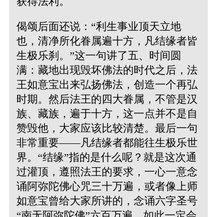
获得法利。
偈颂后面还说：“利生事业顶天立地
也，清净所化眷属遍十方，凡结缘者皆
生极乐刹。”这一句讲了五、时间圆
满：藏地出现毁坏佛法的时代之后，法
王如意宝出来弘扬佛法，创造一个再弘
时期。然后法王的四大眷属，不管是汉
族、藏族，遍于十方，这一点并不是自
赞毁他，大家应该比较清楚。最后一句
非常重要――凡结缘者都能往生极乐世
界。“结缘”指的是什么呢？就是这次通
过灌顶，遵照法王的要求，一心一意念
诵阿弥陀佛心咒三十万遍，或者像上师
如意宝曾给大家所讲的，念诵六字圣号
“南无阿弥陀佛”六百万遍，如此一定会