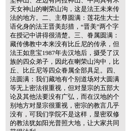
坚神山、左边有阿拉神山、中间具有木
天女神山的喇荣山沟，这是法王未来传
法的地方。二、主尊圆满：莲花生大士
语化身的法王晋美彭措，“晋美”两个字
在授记中讲得很清楚。三、眷属圆满：
藏传佛教中本来没有比丘尼的传承，但
法王如意宝1987年去汉地后，摄受了汉
族的四众弟子，因此在喇荣山沟中，比
丘、比丘尼等四众眷属全部具足。四、
法圆满：我们藏地有个别道场对大圆满
等无上密法很重视，但对显宗的五部大
论及其他法要没有广弘，而在汉地的个
别地方对显宗很重视，密宗的教言几乎
没有，可我们学院不是这样，显密双修
的教法犹如阳光普照大地，让大家共同