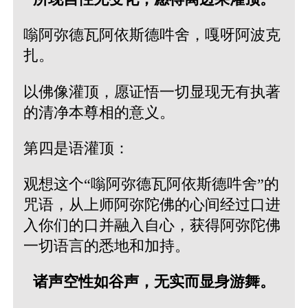
嗡阿弥德瓦阿依斯德吽舍，嘎呀阿波克
扎。
以佛像灌顶，愿证悟一切显现无有执著
的清净本尊相的意义。
第四是语灌顶：
观想这个“嗡阿弥德瓦阿依斯德吽舍”的
咒语，从上师阿弥陀佛的心间经过口进
入你们的口并融入自心，获得阿弥陀佛
一切语言的悉地和加持。
诸声空性如谷声，无实而显身游舞。