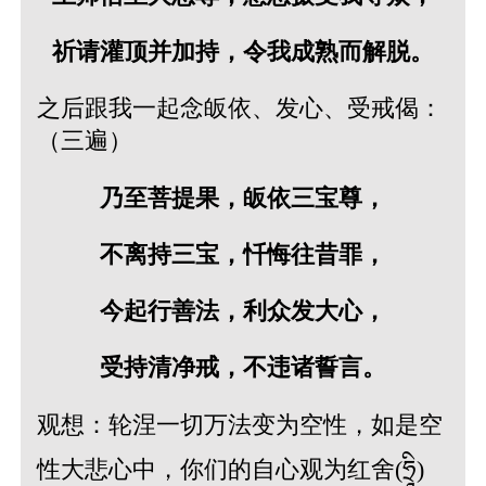
祈请灌顶并加持，令我成熟而解脱。
之后跟我一起念皈依、发心、受戒偈：
（三遍）
乃至菩提果，皈依三宝尊，
不离持三宝，忏悔往昔罪，
今起行善法，利众发大心，
受持清净戒，不违诸誓言。
观想：轮涅一切万法变为空性，如是空
性大悲心中，你们的自心观为红舍(ཧྲཱི)