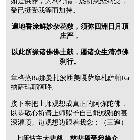
如是供养，为利有情，恳祈慈悲纳受，
受已摄受我等而加持。
遍地香涂鲜妙杂花敷，须弥四洲日月顶
庄严，
以此所缘诸佛佛土献，愿诸众生清净佛
刹行。
章格热Ra那曼扎波匝美嘎萨摩札萨帕Ra
纳萨玛耶阿吽。
接下来把上师观想成真正的阿弥陀佛，
以恭敬心祈请上师赐予自己能成熟的甚
深灌顶。边观想边跟着我念：（三遍）
上师怙主大悲尊，慈悲摄受我等众，