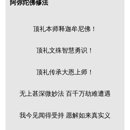
阿弥陀佛修法
顶礼本师释迦牟尼佛！
顶礼文殊智慧勇识！
顶礼传承大恩上师！
无上甚深微妙法 百千万劫难遭遇
我今见闻得受持 愿解如来真实义