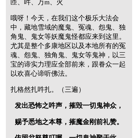
匝、吽、万m、火
哦呀！今天，在我们这个极乐大法会
中，藏地雪域的魔鬼、冤魂、怨鬼、独
角鬼、鬼女等妖魔鬼怪都应来到这里。
尤其是整个多康地区以及本地所有的冤
魂、怨鬼、独角鬼、鬼女等鬼神，以三
宝的谛实力理应全部前来，跟眷众一起
以欢喜心谛听佛法。
扎格然扎吽扎。（三遍）
发出恐怖之吽声，摧毁一切鬼神众，
赐予悉地之本尊，摧魔金刚前礼赞。
依照忿怒尊叮嘱，一切鬼神聚于此，