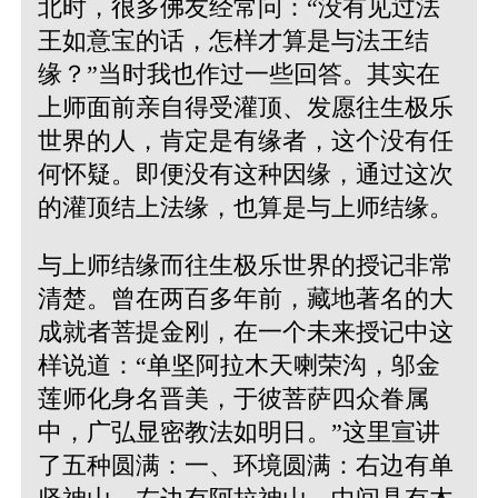
北时，很多佛友经常问：“没有见过法
王如意宝的话，怎样才算是与法王结
缘？”当时我也作过一些回答。其实在
上师面前亲自得受灌顶、发愿往生极乐
世界的人，肯定是有缘者，这个没有任
何怀疑。即便没有这种因缘，通过这次
的灌顶结上法缘，也算是与上师结缘。
与上师结缘而往生极乐世界的授记非常
清楚。曾在两百多年前，藏地著名的大
成就者菩提金刚，在一个未来授记中这
样说道：“单坚阿拉木天喇荣沟，邬金
莲师化身名晋美，于彼菩萨四众眷属
中，广弘显密教法如明日。”这里宣讲
了五种圆满：一、环境圆满：右边有单