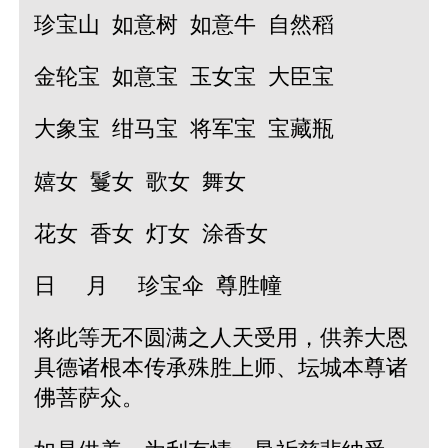
珍宝山 如意树 如意牛 自然稻
金轮宝 如意宝 玉女宝 大臣宝
大象宝 绀马宝 将军宝 宝藏瓶
嬉女 鬘女 歌女 舞女
花女 香女 灯女 涂香女
日 月 珍宝伞 尊胜幢
将此等无不圆满之人天受用，供养大恩
具德诸根本传承殊胜上师、坛城本尊诸
佛菩萨众。