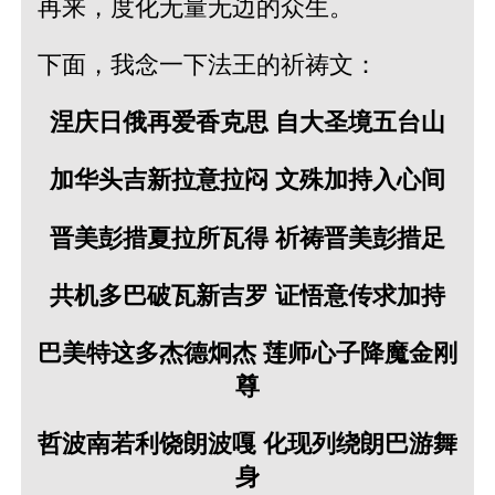
再来，度化无量无边的众生。
下面，我念一下法王的祈祷文：
涅庆日俄再爱香克思 自大圣境五台山
加华头吉新拉意拉闷 文殊加持入心间
晋美彭措夏拉所瓦得 祈祷晋美彭措足
共机多巴破瓦新吉罗 证悟意传求加持
巴美特这多杰德炯杰 莲师心子降魔金刚
尊
哲波南若利饶朗波嘎 化现列绕朗巴游舞
身