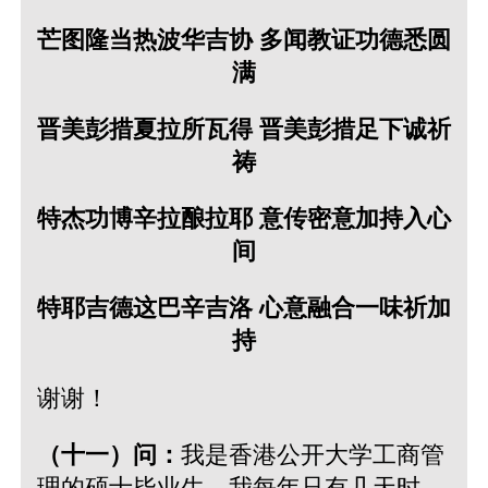
芒图隆当热波华吉协 多闻教证功德悉圆
满
晋美彭措夏拉所瓦得 晋美彭措足下诚祈
祷
特杰功博辛拉酿拉耶 意传密意加持入心
间
特耶吉德这巴辛吉洛 心意融合一味祈加
持
谢谢！
（十一）问：
我是香港公开大学工商管
理的硕士毕业生。我每年只有几天时