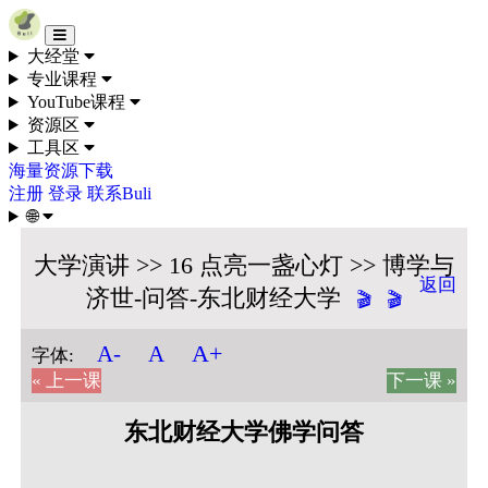
Skip to content
大经堂
专业课程
YouTube课程
资源区
工具区
海量资源下载
注册
登录
联系Buli
🌐
大学演讲 >> 16 点亮一盏心灯 >> 博学与
返回
济世-问答-东北财经大学
🎬
🎬
A+
A-
A
字体:
« 上一课
下一课 »
东北财经大学佛学问答