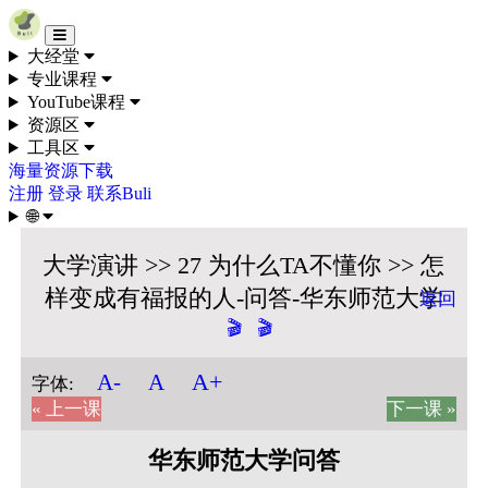
Skip to content
大经堂
专业课程
YouTube课程
资源区
工具区
海量资源下载
注册
登录
联系Buli
🌐
大学演讲 >> 27 为什么TA不懂你 >> 怎
样变成有福报的人-问答-华东师范大学
返回
🎬
🎬
A+
A-
A
字体:
« 上一课
下一课 »
华东师范大学问答