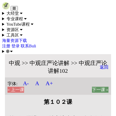
Skip to content
大经堂
专业课程
YouTube课程
资源区
工具区
海量资源下载
注册
登录
联系Buli
🌐
中观 >> 中观庄严论讲解 >> 中观庄严论
返回
讲解102
A+
A-
A
字体:
« 上一课
下一课 »
第１０２课