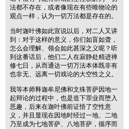
法都不存在，或者像现在有些唯物论的
观点一样，认为一切万法都是存在的。
当时迦叶佛如此宣说以后，对二人又讲
到：对于这样的意义，你们如盲如聋，
怎么会理解、领会如此甚深之义呢？听
到这番话后，他们二人在寂静处精进禅
修七日，从而通达一切万法本体既非有
也非无、远离一切戏论的大空性之义。
我等本师释迦牟尼佛和文殊菩萨因地一
起辩论的过程中，也是造下罪业而堕入
恶趣，后来在迦叶佛前证悟了空性意
义，并且显现在因地时经过一地、二地
乃至成为七地菩萨、八地菩萨，循序而