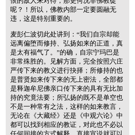
恨的敌人来对待，那更何况非佛教徒
呢？！所以，佛教内部一定要圆融无
违，这是特别重要的。
麦彭仁波切此处讲到：“我们自宗却能
远离偏堕而修持、弘扬如来的正道，真
是太有福气了。”的确，自宗宁玛巴是
非常殊胜的。见解方面，完全按照六庄
严传下来的教义进行抉择；所修持的也
是普贤如来传下来的无上密法，全部都
是释迦牟尼佛亲口传下来的具有无比加
持的究竟法要；所弘扬的既不是单空也
不是一种常有之法，这样的如来教言，
无论在《大藏经》还是《中观六论》中
都可以找到相应的教证，对此也不必以
任何间接的方式解释，直接宣说就可以