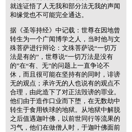
就连证悟了人无我和部分法无我的声闻
和缘觉也不可能完全通达。
据《圣等持经》中记载：世尊在因地曾
转生为一个广闻博学之人，当时他与文
殊菩萨进行辩论：文殊菩萨说“一切万
法是有的”，世尊说“一切万法是没有
的”在“有、无”的问题上一直争论不
休，而且很可能在坚持有的同时，诽谤
无的观点；承许无的人也说有的观点不
合理，由此造下了对正法毁谤的罪业。
他们由于造作口业而下堕，在无数劫中
转生于食用铁球的地狱。从地狱中解脱
之后值遇迦叶佛，以前世同行等流果的
习气，他们在做僧人时，于迦叶佛面前