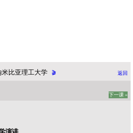
-纳米比亚理工大学
🎬
返回
下一课 »
学演讲