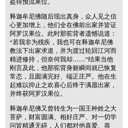
盗得预流果位。
释迦牟尼佛随后现出真身，众人见之信
心更加增上，他们全在佛前出家并皆证
阿罗汉果位。此时那驼背者遗憾说道：
“若我非为残疾，我也可在释迦牟尼佛
教法下出家求道，并为渡过轮回江河而
精进修持，但奈何我却……”结果当他
刚言及此，他那驼背身躯瞬间就已恢复
常态，且圆满完好、端正庄严。他在生
起难以抑止之欢喜心后终于满愿出家，
并终获阿罗汉果位。
释迦牟尼佛又曾转生为一国王种姓之大
菩萨，财富圆满、相好庄严、对一切学
问皆精通无碍，人们都对他喜爱、恭