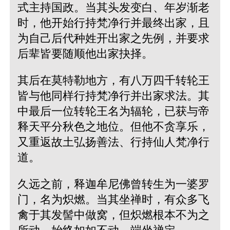
式主持国政。当其头发变白、年岁渐老
时，他开始行持梵净行并最终出家，且
为自己后代种姓开出家之先例，并要求
后辈皆要随顺他出家抉择。
其后在莫特勒地方，有八万四千转轮王
皆与他同样行持梵净行并出家求法。其
中最后一位转轮王名为辐轮，已获与帝
释天平分秋色之地位。但他不贪享乐，
又重返故土弘扬善法、行持仙人梵净行
道。
久远之前，释迦牟尼佛曾转生为一婆罗
门，名为炽燃。当其坐禅时，有众多飞
禽于其发髻中做窝，但炽燃根本不为之