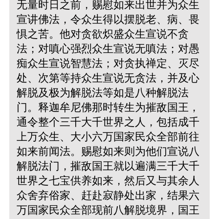
无量时日之前，赐慰如来出世并为众生
宣讲佛法，令众生得以摆脱老、病、畏
惧之苦。他对贪欲炽盛众生宣说不贪
法；对嗔心强烈众生宣说无嗔法；对愚
痴众生宣说智慧法；对贪执禅定、灭尽
处、次第等持众生宣说无贪法，并及心
解脱及极为解脱法等如是八种解脱法
门。释迦牟尼佛那时转生为摧敌国王，
通令整个三千大千世界之人，包括成千
上万众生、大小六万国家民众全部前往
如来前闻法。赐慰如来则为他们宣说八
解脱法门，摧敌国王就以遍满三千大千
世界之七宝供养如来，然后又与其余人
众舍弃俗家、赶赴寂静处出家，结果六
万国家民众全部现前八解脱境界，国王