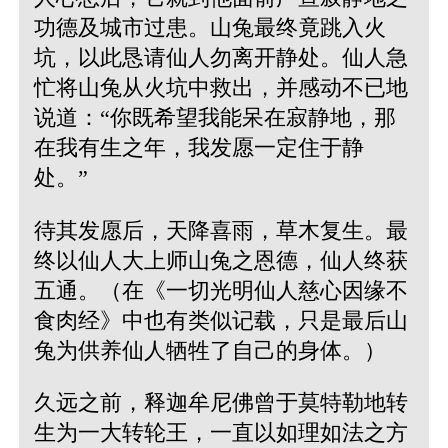
功德及城市过患。山兔最终竟跳入火
坑，以此恳请仙人勿离开静处。仙人急
忙将山兔从火坑中救出，并感动不已地
说道：“你既希望我能呆在寂静地，那
在我有生之年，我发愿一定住于静
处。”
待其发愿后，天降喜雨，草木复生。最
终以仙人大上师山兔之恩德，仙人终获
五通。（在《一切光明仙人慈心因缘不
食肉经》中也有类似记载，只是最后山
兔为供养仙人牺牲了自己的身体。）
久远之前，释迦牟尼佛曾于莫特勒地转
生为一大转轮王，一直以如理如法之方