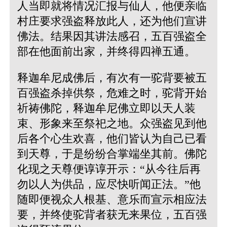
人当即就将情况汇报与仙人，他便亲临
村庄要求强盗释放此人，还为他们宣讲
佛法。结果因其讲法感召，五百强盗全
部在他面前出家，并终得四禅五通。
释迦牟尼成佛后，有次有一驼背要被五
百强盗杀掉供祭，危难之时，驼背开始
祈祷佛陀，释迦牟尼佛立即以天人装
束、形象来至祭祀之地。众强盗见到他
后各个心生欢喜，他们皆认为自己已看
到天尊，于是纷纷合掌端坐其前。佛陀
化现之天尊便谆谆开示：“从今往后再
勿以人为供品，应尽快听闻正法。”他
随即便视众人根基、意乐而宣示相应法
要，并终使驼背者获无来果位，五百强