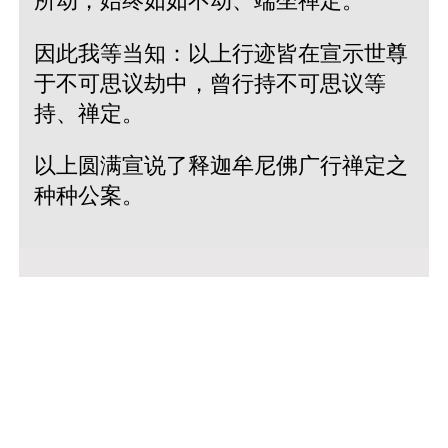
所动，始终如如不动、端坐禅定。
因此我等当知：以上行迹皆在宣示世尊
于不可思议劫中，曾行持不可思议等
持、禅定。
以上圆满宣说了释迦牟尼佛广行禅定之
种种公案。
© 2020~
2026 生生世世·Buli·佛法闻思修