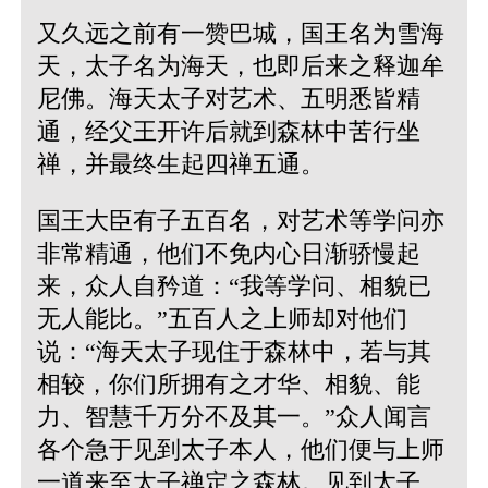
又久远之前有一赞巴城，国王名为雪海
天，太子名为海天，也即后来之释迦牟
尼佛。海天太子对艺术、五明悉皆精
通，经父王开许后就到森林中苦行坐
禅，并最终生起四禅五通。
国王大臣有子五百名，对艺术等学问亦
非常精通，他们不免内心日渐骄慢起
来，众人自矜道：“我等学问、相貌已
无人能比。”五百人之上师却对他们
说：“海天太子现住于森林中，若与其
相较，你们所拥有之才华、相貌、能
力、智慧千万分不及其一。”众人闻言
各个急于见到太子本人，他们便与上师
一道来至太子禅定之森林。见到太子