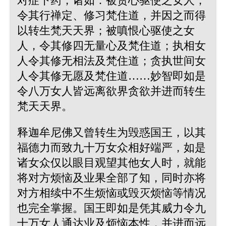
对症下药，诸如：被贪心驱使之女人，
令其行禅定、修习梵住道，并因之而得
以转生梵天天界；被嗔恨心驱使之女
人，令其修四无量心及梵住道；执相女
人令其修无相法及梵住道；贪执世间女
人令其修无愿及梵住道……妙智即如是
令八万女人皆远离欲界贪欲并进而转生
梵天天界。
释迦牟尼佛又曾转生为毁惑国王，以其
福德力而致九十万女众相好端严，如是
诸女众仅以眼目观望其他女人时，就能
将对方烦恼及业果全部了知，同时亦将
对方相续中不生烦恼或毁灭烦恼等情况
也完全掌握。国王即如是凭其威力令九
十万女人通达业及烦恼本性，并进而远