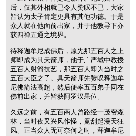
后，仅其外相就已令人赞叹不已，大家
皆认为太子肯定更具有其他功德。于是
众人就在他面前出家，并于他教导下亦
获四禅五通之境界。
待释迦牟尼成佛后，原先那五百人之上
师即成为具天箭师，他于广严城中教授
五百人射箭技艺，那五百人即为当时之
五百大臣之子。具天箭师先赞叹释迦牟
尼佛箭法高超，然后便率五百弟子同在
佛前出家，并皆获阿罗汉果位。
久远之前，有五百商人曾路经一茂密森
林，当时夜叉兴风作怪，竟刮起漫天狂
风。正当众人无可奈何之时，释迦牟尼