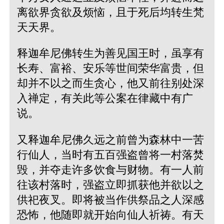
离欲界贪欲及烦恼，且于死后均转生梵
天天界。
释迦牟尼佛转生为善见国王时，虽享有
长寿、富裕、安乐等世间荣华富贵，但
却并不以之而生贪心，他又前往别处深
入禅定，有关此等公案在律藏中有广
说。
又释迦牟尼佛久远之前曾为森林中一苦
行仙人，当时有五百强盗曾将一村落焚
毁，并夺走许多饮食与财物。有一人前
往该村落时，强盗立即抓获他并欲以之
供祀夜叉。即将被当作供祭品之人深感
恐怖，他随即就开始向仙人祈祷。有天