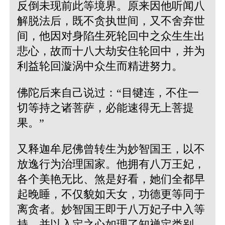
反倒未现前此等境界。原来因他听闻八
解脱法后，既不贪执世间，又不舍弃世
间，他因对身陷生死轮回中之众生生出
悲心，故而十八大劫安住轮回中，并为
利益轮回漩涡中众生而精进努力。
佛陀后来自己说过：“目犍连，不住一
切等持之诸菩萨，必能速得无上菩提
果。”
又释迦牟尼佛曾转生为妙智国王，以不
放逸行为治理国家。他拥有八万王妃，
各个美艳无比、煞是好看，她们全都早
起晚睡，不仅貌如天女，功德更等同于
离贪者。妙智国王即于八万妃子中入等
持，并以入定之心如理了知禅定类别、