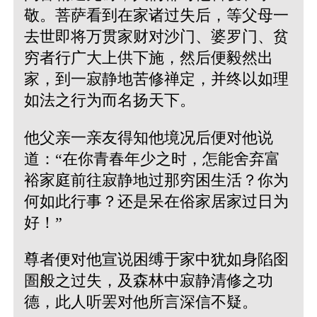
敬。菩萨看到在家诸过失后，等父母一
去世即将万贯家财对沙门、婆罗门、贫
穷者行广大上供下施，然后便毅然出
家，到一寂静地苦修禅定，并终以如理
如法之行为而名扬天下。
他父亲一亲友得知他境况后便对他说
道：“在你青春年少之时，怎能舍弃富
裕家庭前往寂静地过那穷困生活？你为
何如此行事？还是呆在俗家居家过日为
好！”
尊者便对他宣说困缚于家中犹如身陷囹
圄般之过失，及森林中寂静清修之功
德，此人听罢对他所言深信不疑。