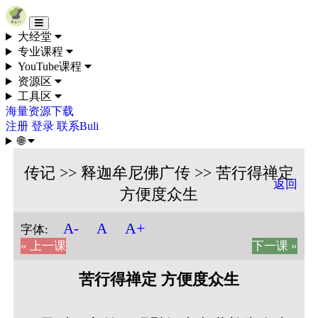
Skip to content
大经堂
专业课程
YouTube课程
资源区
工具区
海量资源下载
注册
登录
联系Buli
🌐
传记 >> 释迦牟尼佛广传 >> 苦行得禅定
返回
方便度众生
A+
A-
A
字体:
« 上一课
下一课 »
苦行得禅定 方便度众生