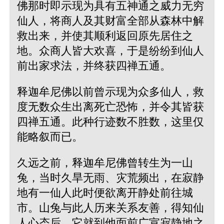
佛那时即示现为具有五神通之威力无穷
仙人，将商人及其财富全部从森林中解
救出来，并使其顺利返回原先居住之
地。众商人皆大欢喜，于是纷纷到仙人
前出家求法，并终获四禅五通。
释迦牟尼佛以前曾示现为众多仙人，救
度无数众生出离死亡恐怖，并令其皆获
四禅五通。此种行迹数不胜数，这里仅
能略叙而已。
久远之前，释迦牟尼佛曾转生为一山
兔，当时久旱无雨、灾荒频出，在寂静
地有一仙人此时便欲离开静处前往城
市。山兔与此人历来关系友善，得知仙
人心态后，它就到他面前广宣寂静地之