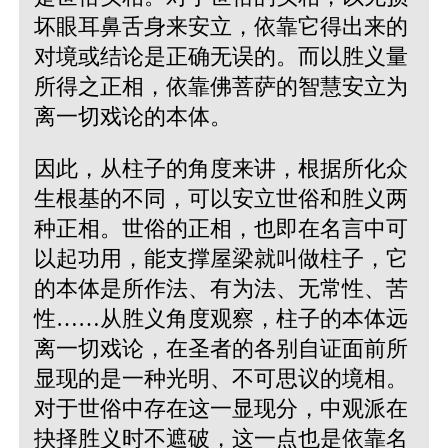
坏眼耳鼻舌身来安立，依靠它得出来的
对境或结论是正确无误的。而以胜义量
所得之正相，依靠佛菩萨的智慧安立为
离一切戏论的本体。
因此，从柱子的角度来讲，根据所化众
生根基的不同，可以安立世俗和胜义两
种正相。世俗的正相，也即在名言中可
以起功用，能支撑屋梁就叫做柱子，它
的本体是所作法、有为法、无常性、苦
性……从胜义角度观察，柱子的本体远
离一切戏论，在圣者的各别自证面前所
显现的是一种光明、不可思议的境相。
对于世俗中存在这一显现分，中观派在
抉择胜义时不遮破，这一点也是依靠名