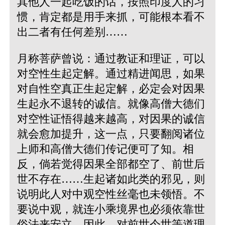
其他人一起吃饭的话，按照印度人的习
惯，肯定都是用手来抓，可能根本看不
出二者有任何差别……
月称菩萨曾说：通过教证和理证，可以
对空性生起定解。通过精进闻思，如果
对自性空真正生起定解，必定会对因果
生起永不退转的诚信。就像高僧大德们
对空性证悟得越来越高，对因果的诚信
就会愈加提升，这一点，只要翻阅诸位
上师和高僧大德们传记便可了知。相
反，倘若觉得因果全部都空了、前世后
世不存在……生起诸如此类的邪见，则
说明此人对中观空性丝毫也未领悟。不
要说中观，就连小乘境界也必须依靠世
俗法来安立，因此，对前世今世等道理