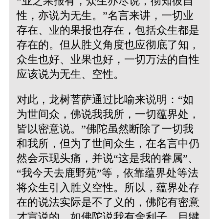
“业之果报有，众生亦尽说，彻知彼自
性，亦说为无生。”
名言来讲，一切业
存在、业的果报也存在，包括众生都是
存在的。但从胜义角度也应彻底了知，
众生也好、业果也好，一切万法的自性
应该说为无生、空性。
对此，龙树菩萨通过比喻来说明：
“如
为世间众，佛说我我所，一切蕴界处，
皆以密意说。”
佛陀虽然断除了一切我
和我所，但为了世间众生，在名言中仍
然会示现头痛，并说“这是我的眷属”、
“我今天去鹿野苑”等，依靠蕴界处等法
将众生引入胜义空性。所以，蕴界处存
在的说法实际是不了义的，佛陀有密意
才宣说的，如佛陀说我有舍利子、目犍