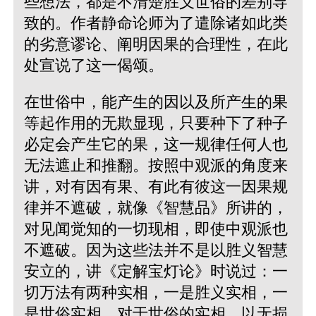
些想法，都是不清楚胜义世俗的差别导
致的。作者静命论师为了遣除诸如此类
的劣意谬论、阐明因果的合理性，在此
处宣说了这一偈颂。
在世俗中，能产生的因以及所产生的果
等起作用的无欺显现，只要种下了种子
必定会产生它的果，这一规律任何人也
无法遮止和推翻。按照中观派的角度来
讲，对有因有果、有此有彼这一因果规
律并不遮破，就像《智慧品》所讲的，
对见闻觉知的一切现相，即使中观派也
不遮破。因为这些法并不是以胜义智慧
安立的，讲《定解宝灯论》时说过：一
切万法有两种实相，一是胜义实相，一
是世俗实相。对于世俗的实相，以无损