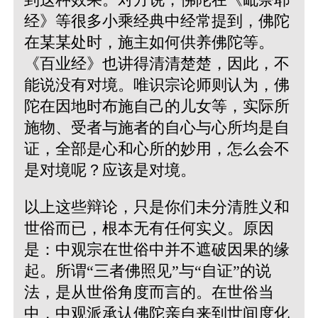
经》等很多小乘经典中经常提到，佛陀
在某某处时，施主如何供养佛陀等。
《百业经》也讲得清清楚楚，因此，不
能说没有对境。唯识宗论师则认为，佛
陀在因地时布施自己的儿女等，实际所
施物、受者与施者的自心与心所均是自
证，全部是心和心所的妙用，怎么会不
是对境呢？应该是对境。
以上这些辩论，只是你们未分清胜义和
世俗而已，根本无有任何实义。原因
是：中观宗在世俗中并不遮破因果的缘
起。所谓“三者佛照见”与“自证”的说
法，是从世俗角度而言的。在世俗当
中，中观派承认佛陀亲自来到世间度化