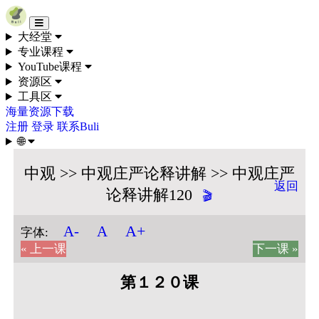
Skip to content
大经堂
专业课程
YouTube课程
资源区
工具区
海量资源下载
注册
登录
联系Buli
🌐
中观 >> 中观庄严论释讲解 >> 中观庄严
返回
论释讲解120
🎬
A+
A-
A
字体:
« 上一课
下一课 »
第１２０课