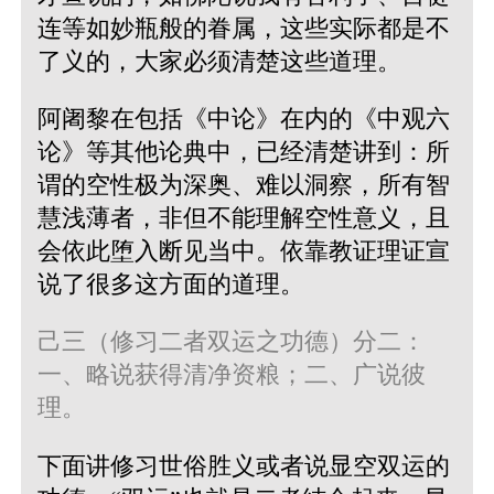
连等如妙瓶般的眷属，这些实际都是不
了义的，大家必须清楚这些道理。
阿阇黎在包括《中论》在内的《中观六
论》等其他论典中，已经清楚讲到：所
谓的空性极为深奥、难以洞察，所有智
慧浅薄者，非但不能理解空性意义，且
会依此堕入断见当中。依靠教证理证宣
说了很多这方面的道理。
己三（修习二者双运之功德）分二：
一、略说获得清净资粮；二、广说彼
理。
下面讲修习世俗胜义或者说显空双运的