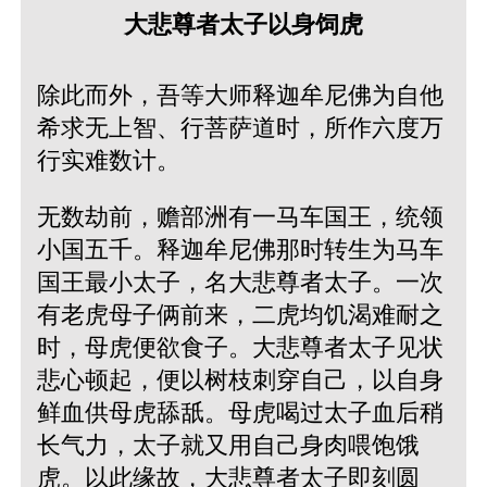
大悲尊者太子以身饲虎
除此而外，吾等大师释迦牟尼佛为自他
希求无上智、行菩萨道时，所作六度万
行实难数计。
无数劫前，赡部洲有一马车国王，统领
小国五千。释迦牟尼佛那时转生为马车
国王最小太子，名大悲尊者太子。一次
有老虎母子俩前来，二虎均饥渴难耐之
时，母虎便欲食子。大悲尊者太子见状
悲心顿起，便以树枝刺穿自己，以自身
鲜血供母虎舔舐。母虎喝过太子血后稍
长气力，太子就又用自己身肉喂饱饿
虎。以此缘故，大悲尊者太子即刻圆