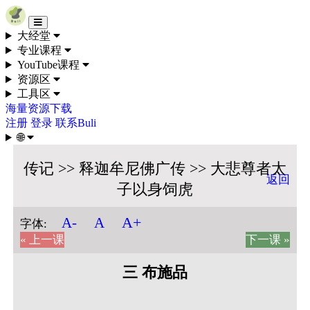
Skip to content
大经堂
专业课程
YouTube课程
资源区
工具区
海量资源下载
注册
登录
联系Buli
🌐
传记 >> 释迦牟尼佛广传 >> 大悲尊者太
返回
子以身饲虎
A+
A-
A
字体:
« 上一课
下一课 »
三 布施品