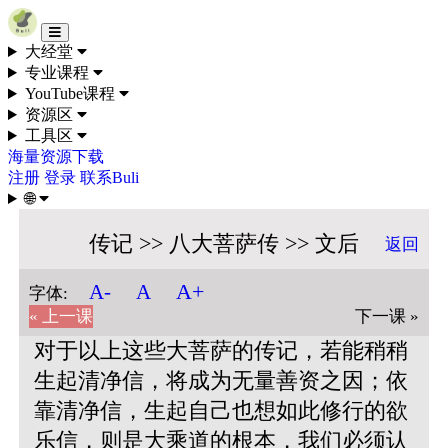
Skip to content
大经堂
专业课程
YouTube课程
资源区
工具区
海量资源下载
注册
登录
联系Buli
🌐
传记 >> 八大菩萨传 >> 文后
返回
A+
A-
A
字体:
« 上一课
下一课 »
对于以上这些大菩萨的传记，若能稍稍
生起清净信，将成为无量善资之因；依
靠清净信，生起自己也想如此修行的欲
乐信，则是大乘道的根本，我们必须认