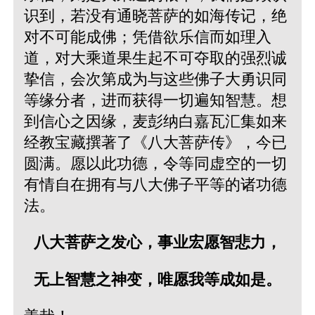
识到，若没有通晓菩萨的如海传记，绝
对不可能成佛；凭借欲乐信而如理入
道，对大乘道果生起不可夺取的强烈诚
挚信，会次第成为与这些佛子大勇识同
等缘分者，进而获得一切遍知智慧。想
到信心之因缘，麦彭纳白嘉瓦汇集如来
经教宝藏撰著了《八大菩萨传》，今已
圆满。愿以此功德，令等同虚空的一切
有情自在拥有与八大佛子平等的诸功德
法。
八大菩萨之发心，事业宏愿智悲力，
无上智慧之神变，唯愿我等成如是。