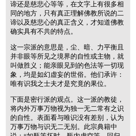
谛还是慈悲心等等，在文字上有很多相
同的地方，只有真正理解佛教所说的二
谛以及慈悲心的真正含义，才知道佛教
确实具有不共的特点。
这一宗派的意思是，尘、暗、力平衡且
并非眼等所见之境界的自性或主物，就
叫做胜义；能亲眼见到的色法等一切现
象，均是如幻虚妄的世俗。他们承许：
唯有识我之士夫才是究竟的果位。
下面是密行派的观点。这一派的教徒，
将内外万事万物视为独一无二常有之识
的自性。表面看与唯识没有差别，认为
万事万物与识无二无别。此宗典籍中
说：“如瓶等坏时，瓶内虚空等，回归