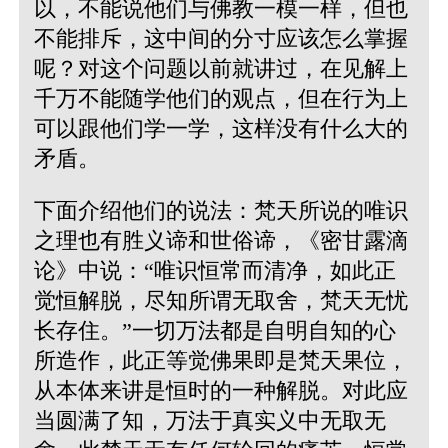
以，不能说他们与佛教一模一样，但也
不能排斥，这中间的分寸应该怎么掌握
呢？对这个问题以前就讲过，在见解上
千万不能随学他们的观点，但在行为上
可以跟他们学一学，这样没有什么大的
矛盾。
下面介绍他们的说法：梵天所说的唯识
之理也有胜义谛和世俗谛，《密甘露滴
论》中说：“唯识恒常而清净，如此正
觉恒解脱，尽知所谓无取舍，梵天无忧
长存住。”一切万法都是自明自知的心
所造作，此正等觉佛果即是梵天果位，
从本体来讲是恒时的一种解脱。对此应
当圆满了知，万法于真实义中无取无