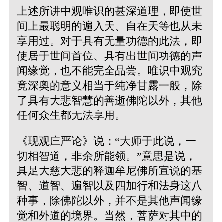
上述所讲中观唯识的甚深道理，即使世
间上最聪明的遍入天、自在天等也从未
享用过。对于具有无量功德的此法，即
使居于世间首位、具有出世间功德的声
闻缘觉，也不能完全品尝。唯识中观究
竟深奥的意义相当于纯净甘露一般，除
了具有大悲智慧的善逝佛陀以外，其他
任何众生都无法享用。
《现观庄严论》说：“大师于此说，一
切相智道，非余所能领。”
意思是说，
具足大慈大悲的释迦牟尼佛所宣说的基
智、道智、遍智以及四加行和法身这八
种事，除佛陀以外，并不是其他声闻缘
觉和外道的境界。当然，菩萨对其中的