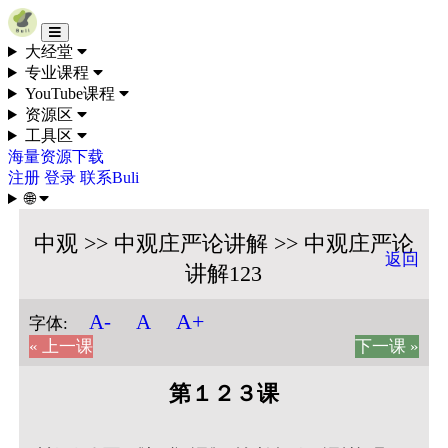
Skip to content
大经堂
专业课程
YouTube课程
资源区
工具区
海量资源下载
注册
登录
联系Buli
🌐
中观 >> 中观庄严论讲解 >> 中观庄严论
返回
讲解123
A+
A-
A
字体:
« 上一课
下一课 »
第１２３课