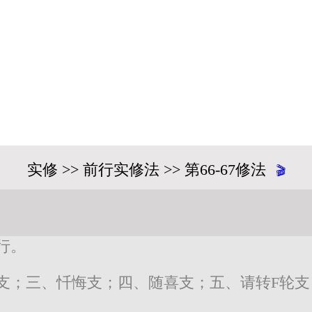
实修 >> 前行实修法 >> 第66-67修法
🎬
行。
支；三、忏悔支；四、随喜支；五、请转F轮支