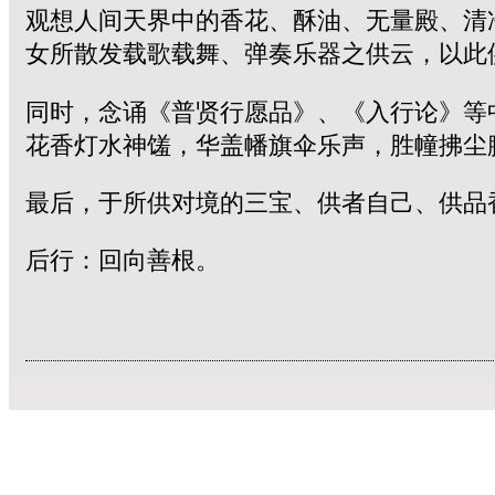
观想人间天界中的香花、酥油、无量殿、清
女所散发载歌载舞、弹奏乐器之供云，以此
同时，念诵《普贤行愿品》、《入行论》等
花香灯水神馐，华盖幡旗伞乐声，胜幢拂尘
最后，于所供对境的三宝、供者自己、供品
后行：回向善根。