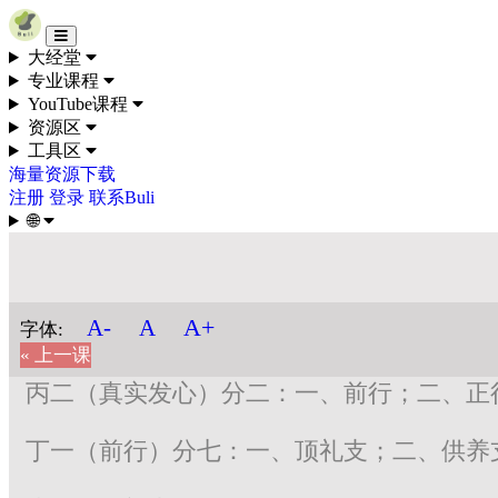
Skip to content
大经堂
专业课程
YouTube课程
资源区
工具区
海量资源下载
注册
登录
联系Buli
🌐
A+
A-
A
字体:
« 上一课
丙二（真实发心）分二：一、前行；二、正
丁一（前行）分七：一、顶礼支；二、供养