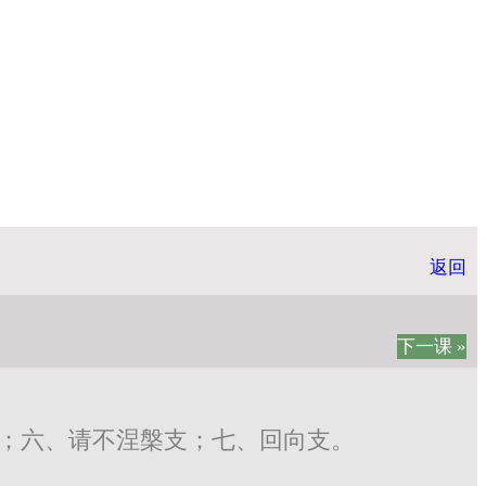
返回
下一课 »
；六、请不涅槃支；七、回向支。