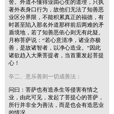
舍。外道不懂得业由心生的道理，只执
著外表身口行为，故他们无法了知善恶
业区分界限，不能积累真正的福德，有
时甚至陷入那名外道那样前后两难的矛
盾境地，若了知善恶依心则无有此疑。
月称菩萨说：“若心意清净，诸业亦极
善，是故诸智者，以净心造业。”因此
诸欲趋入大乘菩提者，当首重发起菩提
心！
辛二、意乐善则一切成善法：
问曰：菩萨也有造杀生等侵害有情之
业，由此可见，发起了菩提心的菩萨，
所行并非全为善法，而是也会有造恶业
的情况。