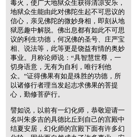
毒火，使广大地狱众生获得清凉安乐，
地狱众生能由此对佛陀生起不可思议的
信心，亲见佛陀的微妙身相，即刻从地
狱恶趣中解脱。佛出息都有如此不可思
议的利生功德，何况佛的圣号、庄严宝
相、说法等，此等更是饶益有情的奥妙
事业。月称论师说：“具智慧世尊，一
切身语意，无有为自利，唯行利他
众。”证得佛果有如是殊胜的功德，所
以诸修行者理当发起志求佛果的菩提
心，勤修菩萨行。
譬如说，以前有一幻化师，恭敬迎请一
名叫朱多吉的具德比丘到自己的宫殿中
结夏安居，幻化师的宫殿下面有许多幻