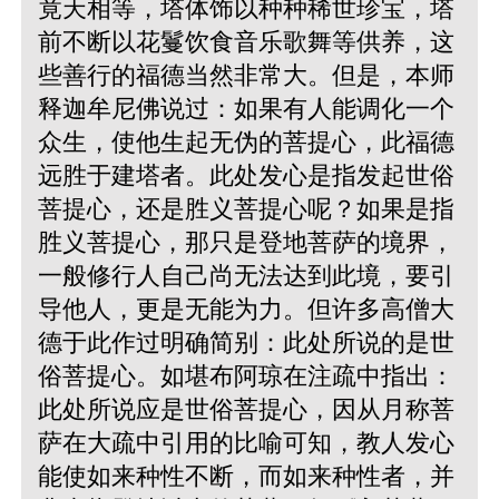
竟天相等，塔体饰以种种稀世珍宝，塔
前不断以花鬘饮食音乐歌舞等供养，这
些善行的福德当然非常大。但是，本师
释迦牟尼佛说过：如果有人能调化一个
众生，使他生起无伪的菩提心，此福德
远胜于建塔者。此处发心是指发起世俗
菩提心，还是胜义菩提心呢？如果是指
胜义菩提心，那只是登地菩萨的境界，
一般修行人自己尚无法达到此境，要引
导他人，更是无能为力。但许多高僧大
德于此作过明确简别：此处所说的是世
俗菩提心。如堪布阿琼在注疏中指出：
此处所说应是世俗菩提心，因从月称菩
萨在大疏中引用的比喻可知，教人发心
能使如来种性不断，而如来种性者，并