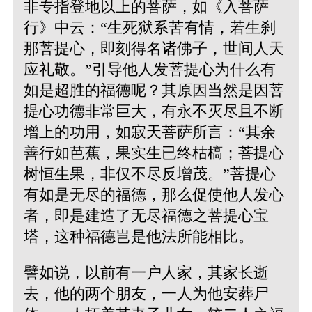
非专指登地以上的菩萨，如《入菩萨
行》中云：“生死狱系苦有情，若生刹
那菩提心，即刻得名诸佛子，世间人天
应礼敬。”引导他人发菩提心为什么有
如是超胜的福德呢？其原因当然是因菩
提心功德非常巨大，有永不灭尽且不断
增上的功用，如寂天菩萨所言：“其余
善行如芭蕉，果实生已终枯槁；菩提心
树恒生果，非仅不尽反增茂。”菩提心
有如是无尽的福德，那么促使他人发心
者，即是建造了无尽福德之菩提心宝
塔，这种福德岂是他法所能相比。
譬如说，以前有一户人家，其家长逝
去，他的两个朋友，一人为他安葬尸