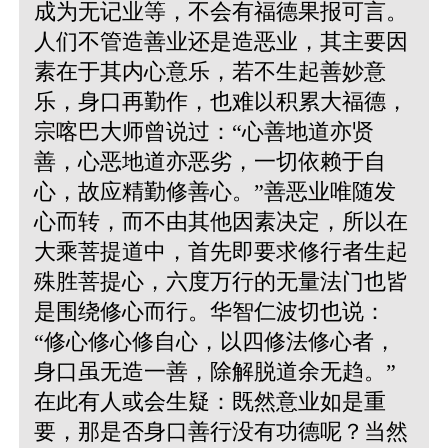
成为无记业等，不会有福德果报可言。
人们不管造善业还是造恶业，其主要因
素在于其内心意乐，若不生起善妙意
乐，身口再勤作，也难以积累大福德，
宗喀巴大师曾说过：“心善地道亦贤
善，心恶地道亦恶劣，一切依赖于自
心，故应精勤修善心。”善恶业唯随发
心而转，而不由其他因素决定，所以在
大乘菩提道中，首先即要求修行者生起
殊胜菩提心，六度万行的无量法门也皆
是围绕修心而行。华智仁波切也说：
“修心修心修自心，以四修法修心者，
身口虽无造一善，除解脱道余无趋。”
在此有人或会生疑：既然意业如是重
要，那是否身口善行没有功德呢？当然