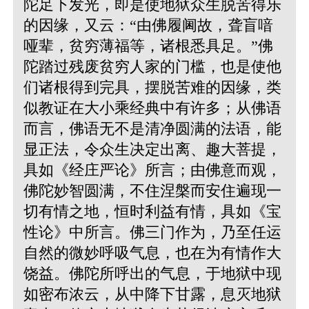
陀足下发光，即是使地狱众生脱苦得乐
的因缘，又云：“由佛履阃故，聋盲喑
哑辈，贫穷薄福等，诸根悉具足。”佛
陀踏过残废贫穷人家的门槛，也是使他
们诸根得到完具，摆脱苦难的因缘，类
似教证在大小乘经典中有许多；从佛语
而言，佛语无不是清净圆满的法语，能
显正法，令众生决定出离、趣大菩提，
具如《经庄严论》所言；由佛意而观，
佛陀妙智圆满，不住涅槃而安住遍现一
切有情之地，恒时利益有情，具如《宝
性论》中所言。佛三门作为，乃至任运
自然的微妙呼吸气息，也在为有情作大
饶益。佛陀所呼出的气息，于地狱中现
如密布浓云，从中降下甘露，息灭地狱