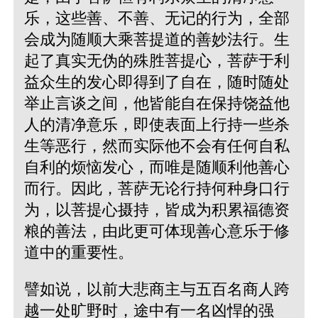
乐，这些善、不善、无记的行为，全部
会成为随顺大乘菩提道的善妙法行。生
起了真实无伪的殊胜菩提心，菩萨于利
益众生的发心即得到了自在，随时随处
举止言谈之间，他皆能自在保持饶益他
人的清净意乐，即使表面上行持一些杀
生等恶行，然而实际他不会有任何自私
自利的烦恼发心，而唯是随顺利他善心
而行。因此，菩萨无论行持何种身口行
为，以菩提心摄持，皆成为积累福德资
粮的善法，由此更可体现善心意乐于修
道中的重要性。
譬如说，以前大悲商主与五百名商人跨
越一处旷野时，途中有一名凶悍的强