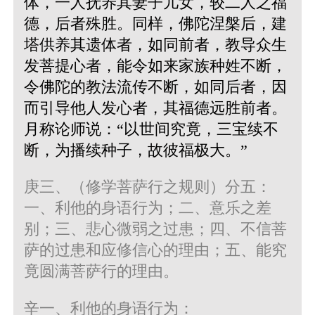
体，一人抚养其妻子儿女，较二人之福
德，后者殊胜。同样，佛陀涅槃后，建
塔供养其遗体者，如同前者，教导众生
发菩提心者，能令如来家族种姓不断，
令佛陀的教法流传不断，如同后者，因
而引导他人发心者，其福德远胜前者。
月称论师说：“以世间究竟，三宝续不
断，为播续种子，故彼福极大。”
庚三、（修学菩萨行之规则）分五：
一、利他的身语行为；二、意乐之差
别；三、悲心微弱之过患；四、不信菩
萨的过患和应修信心的理由；五、能究
竟圆满菩萨行的理由。
辛一、利他的身语行为：