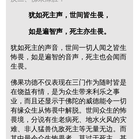
犹如死主声，世间皆生畏，
如是遍智声，死主亦生畏。
犹如死主的声音，世间一切人闻之皆生
怖畏，如是遍智的音声，死主也会闻而
生畏。
佛果功德不仅表现在三门作为随时皆是
在饶益有情，是为众生带来利乐之事
业，而且还显示于佛陀的威德能令一切
有缘众生从怖畏中解脱。世间众生的怖
畏境，分说有生老病死、地水火风的灾
难、非人猛兽仇敌死主等无量无边。而
其中最令众生怖畏者，莫过于死主，甚