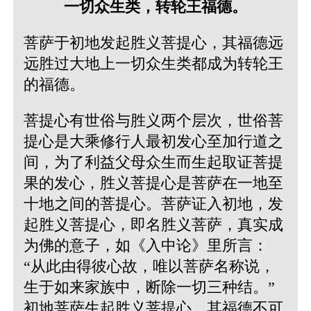
一切众生类，转轮王福德。
菩萨于初地发起胜义菩提心，其福德远
远胜过大地上一切众生类都成为转轮王
的福德。
菩提心有世俗与胜义两个层次，世俗菩
提心是大乘修行人最初发心至加行道之
间，为了利益父母众生而生起取证菩提
果的发心，胜义菩提心是菩萨在一地至
十地之间的菩提心。菩萨证入初地，发
起胜义菩提心，即名胜义菩萨，真实成
为佛的意子，如《入中论》里所言：
“从此由得彼心故，唯以菩萨名称说，
生于如来家族中，断除一切三种结。”
初地菩萨生起胜义菩提心，其福德不可