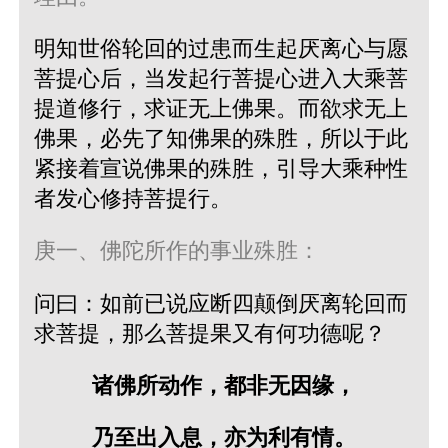
明知世俗轮回的过患而生起厌离心与愿
菩提心后，当发起行菩提心进入大乘菩
提道修行，求证无上佛果。而欲求无上
佛果，必先了知佛果的殊胜，所以于此
紧接着宣说佛果的殊胜，引导大乘种性
者发心修持菩提行。
庚一、佛陀所作的事业殊胜：
问曰：如前已说应断四颠倒厌离轮回而
求菩提，那么菩提果又有何功德呢？
诸佛所动作，都非无因缘，
乃至出入息，亦为利有情。