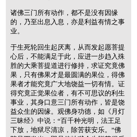
诸佛三门所有动作，都不是没有因缘
的，乃至出息入息，亦是利益有情之事
业。
于生死轮回生起厌离，从而发起愿菩提
心后，不能满足于此，应进一步趋入殊
胜的大乘菩提道进行修持，求证究竟佛
果，只有佛果才是最圆满的果位，得佛
果者才能究竟广大地饶益一切有情。证
得究竟正觉果位者，有不可思议的利生
事业，其身口意三门所有动作，皆是饶
益众生的因缘。观佛身功德，如《月灯
三昧经》中说：“百千种光明，法王足
下放，地狱尽清凉，除苦获安乐。”佛