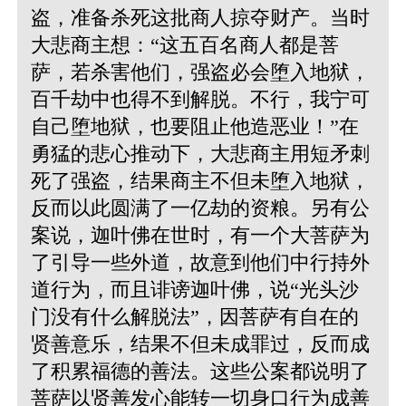
盗，准备杀死这批商人掠夺财产。当时
大悲商主想：“这五百名商人都是菩
萨，若杀害他们，强盗必会堕入地狱，
百千劫中也得不到解脱。不行，我宁可
自己堕地狱，也要阻止他造恶业！”在
勇猛的悲心推动下，大悲商主用短矛刺
死了强盗，结果商主不但未堕入地狱，
反而以此圆满了一亿劫的资粮。另有公
案说，迦叶佛在世时，有一个大菩萨为
了引导一些外道，故意到他们中行持外
道行为，而且诽谤迦叶佛，说“光头沙
门没有什么解脱法”，因菩萨有自在的
贤善意乐，结果不但未成罪过，反而成
了积累福德的善法。这些公案都说明了
菩萨以贤善发心能转一切身口行为成善