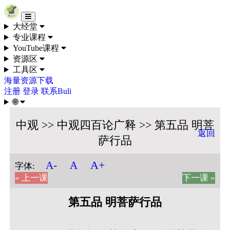
Skip to content
大经堂
专业课程
YouTube课程
资源区
工具区
海量资源下载
注册
登录
联系Buli
🌐
中观 >> 中观四百论广释 >> 第五品 明菩
返回
萨行品
A+
A-
A
字体:
« 上一课
下一课 »
第五品 明菩萨行品