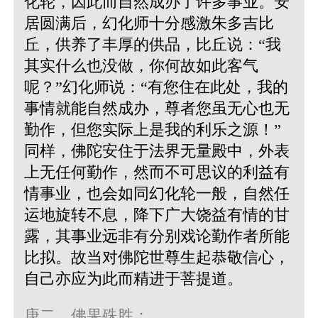
化轮，因此而自然成办了许多事业。安
居圆满后，幻化师十分感激朱多吉比
丘，供养了丰厚的供品，比丘说：“我
其实什么也没做，你何故如此客气
呢？”幻化师说：“有您住在此处，我的
事情就能自然成办，尊者您虽无心也无
勤作，但您实际上是我的利乐之源！”
同样，佛陀安住于法界无量殿中，外表
上无任何勤作，然而不可思议的利益有
情事业，也会如同幻化轮一般，自然任
运地旋转不息，降下广大饶益有情的甘
露，其事业远非有分别戏论勤作者所能
比拟。故当对佛陀世尊生起恭敬信心，
自己亦应为此而精进于菩提道。
庚二、佛果殊胜：