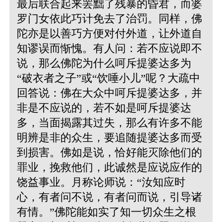
最后联合起来罢黜了残暴的昏君，而婆
罗门女依此巧计免去了治罚。同样，佛
陀亦是以善巧方便对付外道，让外道自
知谬误而惭愧。有人问：若不应说即不
说，那么佛陀为什么呵斥提婆达多为
“破衣者之子”或“饮唾小儿”呢？大疏中
回答说：佛在大众中呵斥提婆达多，并
非是不应说的，若不如是呵斥提婆达
多，当面揭露其过失，那么有许多不能
明辨是非的众生，要追随提婆达多而受
到损害。佛如是说，恰好能灭除他们的
罪业，挽救他们，此诚然是应说应作的
饶益事业。月称论师说：“汝知应时
心，有者问不说，有者问而说，引导诸
有情。”佛陀能如实了知一切众生之根