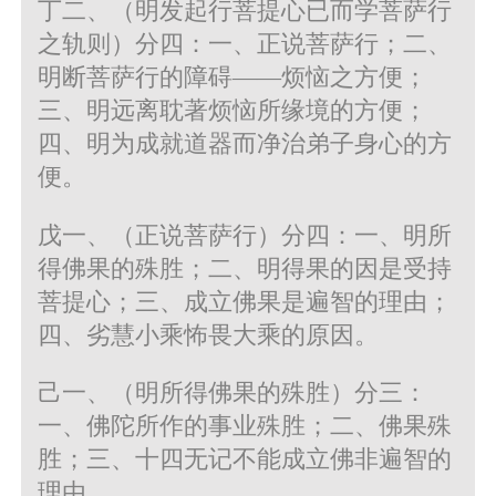
丁二、（明发起行菩提心已而学菩萨行
之轨则）分四：一、正说菩萨行；二、
明断菩萨行的障碍——烦恼之方便；
三、明远离耽著烦恼所缘境的方便；
四、明为成就道器而净治弟子身心的方
便。
戊一、（正说菩萨行）分四：一、明所
得佛果的殊胜；二、明得果的因是受持
菩提心；三、成立佛果是遍智的理由；
四、劣慧小乘怖畏大乘的原因。
己一、（明所得佛果的殊胜）分三：
一、佛陀所作的事业殊胜；二、佛果殊
胜；三、十四无记不能成立佛非遍智的
理由。