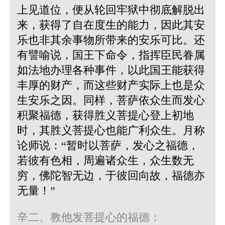
上见道位，便从轮回牢狱中彻底解脱出
来，获得了自在度生的能力，因此其安
乐也非其余事物所带来的安乐可比。还
有譬喻说，国王下命令，指挥臣民眷属
如法地办理各种事件，以此国王能获得
丰厚的财产，而这些财产实际上也是众
生安乐之因。同样，菩萨依众生而发心
积聚福德，获得胜义菩提心登上初地
时，其胜义菩提心也能广利众生。月称
论师说：“暂时以菩萨，发心之福德，
若彼有色相，周遍诸众生，众生数无
穷，佛陀智无边，于彼回向故，福德亦
无量！”
辛二、教他发菩提心的福德：