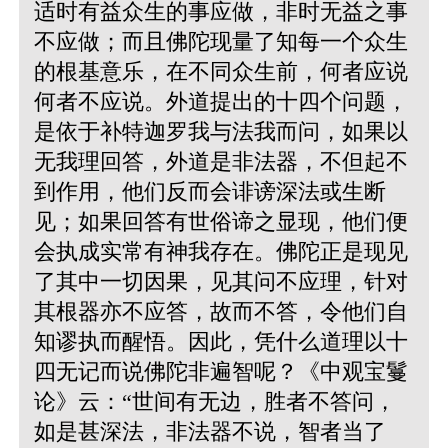
适时有益众生的事应做，非时无益之事
不应做；而且佛陀现量了知每一个众生
的根基意乐，在不同众生前，何者应说
何者不应说。外道提出的十四个问题，
是依于补特迦罗我与法我而问，如果以
无我理回答，外道是非法器，不但起不
到作用，他们反而会诽谤深法或生断
见；如果回答有世俗谛之显现，他们便
会执成实常有神我存在。佛陀正是现见
了其中一切因果，见其问不应理，针对
其根器亦不应答，故而不答，令他们自
知谬执而醒悟。因此，凭什么道理以十
四无记而说佛陀非遍智呢？《中观宝鬘
论》云：“世间有无边，胜者不答问，
如是甚深法，非法器不说，智者当了