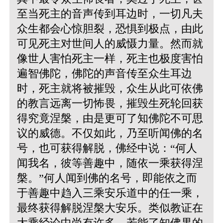
至当死主的音声传到耳边时，一切凡夫
众生都会心惊胆裂，恐惧到极点，由此
可见死主对世间人的威慑力量。然而就
像世人害怕死主一样，死主也极度害怕
遍智佛陀，佛陀的声音传至众生耳边
时，死主就将被摧毁，众生从此可依佛
的教言远离一切怖畏，摧毁生死轮回获
得究竟涅槃，由是更可了知佛陀不可思
议的威德。不仅如此，乃至听闻佛的名
号，也可获得解脱，佛经中说：“何人
闻我名，彼等善趣中，随依一乘获得涅
槃。”何人闻到佛的名号，即能依之而
于善趣中趋入三乘安乐道中的任一乘，
最终获得解脱涅槃大安乐。类似教证在
大乘经论中尚有许多，若能了知佛果的