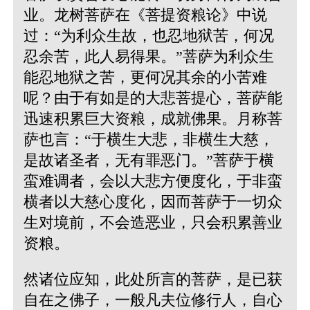
业。龙树菩萨在《菩提资粮论》中说
过：“为利众生故，也忍地狱苦，何况
忍余苦，此人易得果。”菩萨为利众生
能忍地狱之苦，更何况其余的小苦难
呢？由于有如是的大悲菩提心，菩萨能
迅速积累巨大资粮，成就佛果。月称菩
萨也言：“于横生大悲，非横生大慈，
是故诸圣者，无有罪恶门。”菩萨于横
蛮难调者，会以大悲方便度化，于非蛮
横者以大慈心度化，因而菩萨于一切众
生对境前，不会造恶业，只会积累善业
资粮。
然诸位应知，此处所言的菩萨，是已获
自在之佛子，一般凡夫位修行人，自心