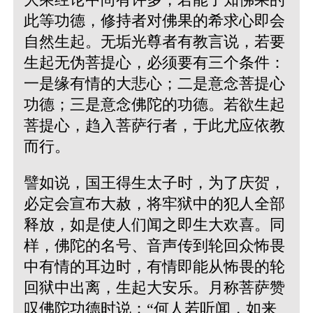
此等功德，修持者对佛果的希求心即会
自然生起。无垢光尊者有教言说，若要
生起无伪菩提心，必须要有三个条件：
一是缘有情的大悲心；二是意念菩提心
功德；三是意念佛陀的功德。若欲生起
菩提心，趋入菩萨行者，于此尤应依教
而行。
譬如说，国王得生太子时，为了庆贺，
必定会宣布大赦，将牢狱中的犯人全部
释放，如是使人们闻之即生大欢喜。同
样，佛陀的名号、音声传到轮回众怖畏
中有情的耳边时，有情即能从怖畏的轮
回狱中出离，生起大安乐。月称菩萨赞
叹佛陀功德时说：“何人若听闻，如来