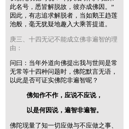
此名号，悉皆解脱故，彼亦成佛因。”
因此，有志追求解脱者，当如鹅王趋莲
池般，毫无犹疑地趣入大乘菩提道。
庚三、十四无记不能成立佛非遍智的理
由：
问曰：当年外道向佛提出我与世间是常
无常等十四种问题时，佛陀默言无语，
以此是否可证实佛陀非遍智呢？
佛知作不作，应说不应说，
以是何因说，遍智非遍智。
佛陀现量了知一切应做与不应做之事、