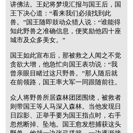
讲佛法。王妃将梦境汇报与国王后，国
王下决心道：“看来我们必须找到此
兽。”国王随即鼓动众猎人说：“谁能得
知此野兽之准确信息，便奖励他四十座
城市及众多美女。”
国王如此宣布后，那被救之人闻之不觉
贪欲大增，他急忙向国王表功说：“我
曾亲眼目睹过这只野兽。”那人随后就
在前领路，国王率大军一同跟随前往。
众人将野兽所居森林团团围绕，被救者
则带国王等人马深入森林。当他发现日
日踪影、正举手要为国王指点时，右手
忽然断掉、坠地。国王愈发想捕获这头