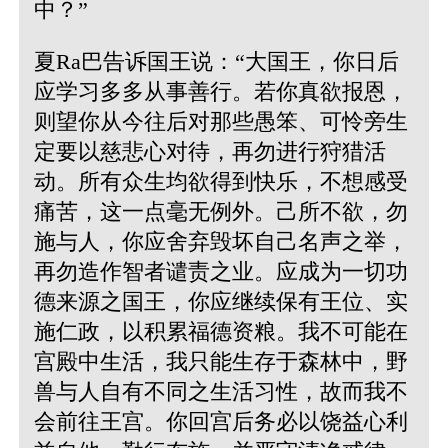
中？”
夏Ra巴告诉国王说：“大国王，你日后
应学习多多从事善行。若你真欲报恩，
则望你从今往后对那些愚笨、可怜旁生
定要以慈悲心对待，再勿进行狩猎活
动。所有众生均欲得到快乐，不想感受
痛苦，这一点毫无例外。己所不欲，勿
施与人，你应舍弃毁坏自己名声之举，
再勿造作智者谴责之业。应成为一切功
德来源之国王，你应继续保有王位、实
施仁政，以积累福德资粮。我不可能在
宫殿中生活，我只能生存于森林中，野
兽与人自有不同之生活习性，故而我不
会前往王宫。你回宫后务必以饶益心利