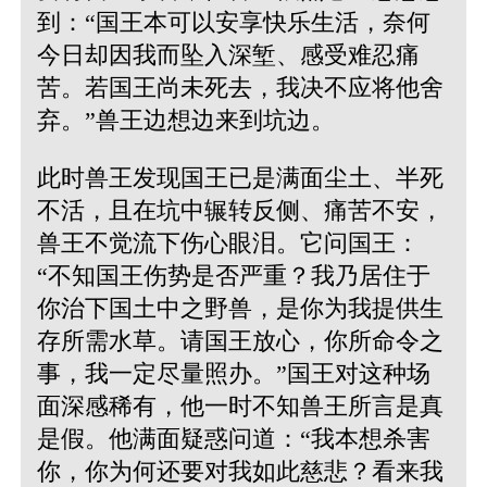
到：“国王本可以安享快乐生活，奈何
今日却因我而坠入深堑、感受难忍痛
苦。若国王尚未死去，我决不应将他舍
弃。”兽王边想边来到坑边。
此时兽王发现国王已是满面尘土、半死
不活，且在坑中辗转反侧、痛苦不安，
兽王不觉流下伤心眼泪。它问国王：
“不知国王伤势是否严重？我乃居住于
你治下国土中之野兽，是你为我提供生
存所需水草。请国王放心，你所命令之
事，我一定尽量照办。”国王对这种场
面深感稀有，他一时不知兽王所言是真
是假。他满面疑惑问道：“我本想杀害
你，你为何还要对我如此慈悲？看来我