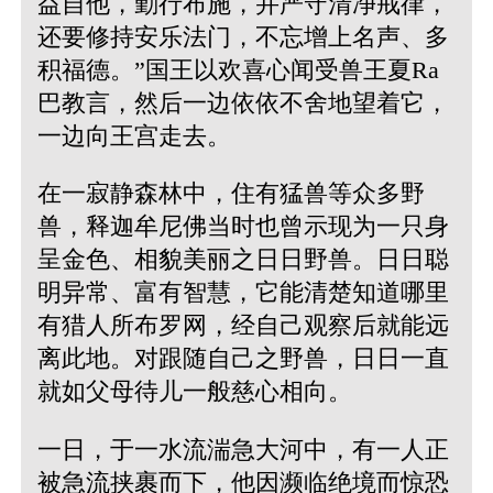
益自他，勤行布施，并严守清净戒律，
还要修持安乐法门，不忘增上名声、多
积福德。”国王以欢喜心闻受兽王夏Ra
巴教言，然后一边依依不舍地望着它，
一边向王宫走去。
在一寂静森林中，住有猛兽等众多野
兽，释迦牟尼佛当时也曾示现为一只身
呈金色、相貌美丽之日日野兽。日日聪
明异常、富有智慧，它能清楚知道哪里
有猎人所布罗网，经自己观察后就能远
离此地。对跟随自己之野兽，日日一直
就如父母待儿一般慈心相向。
一日，于一水流湍急大河中，有一人正
被急流挟裹而下，他因濒临绝境而惊恐