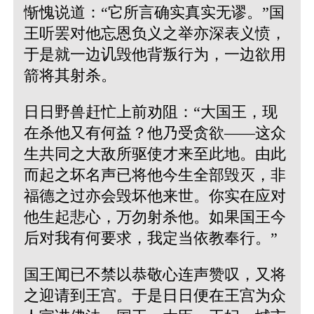
惭愧说道：“它所言确实真实无谬。”国
王听罢对他忘恩负义之举亦深表义愤，
于是就一边讥毁他背叛行为，一边欲用
箭将其射杀。
日日野兽赶忙上前劝阻：“大国王，现
在杀他又有何益？他乃受贪欲——这众
生共同之大敌所驱使才来至此地。由此
而起之坏名声已将他今生全部毁灭，非
福德之过亦会毁坏他来世。你实在应对
他生起悲心，万勿射杀他。如果国王今
后对我有何要求，我定当依教奉行。”
国王闻已不禁以恭敬心连声赞叹，又将
之迎请到王宫。于是日日便在王宫为众