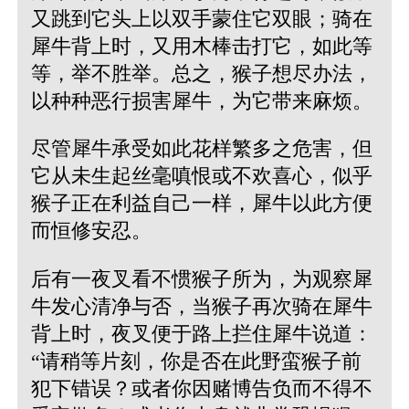
又跳到它头上以双手蒙住它双眼；骑在
犀牛背上时，又用木棒击打它，如此等
等，举不胜举。总之，猴子想尽办法，
以种种恶行损害犀牛，为它带来麻烦。
尽管犀牛承受如此花样繁多之危害，但
它从未生起丝毫嗔恨或不欢喜心，似乎
猴子正在利益自己一样，犀牛以此方便
而恒修安忍。
后有一夜叉看不惯猴子所为，为观察犀
牛发心清净与否，当猴子再次骑在犀牛
背上时，夜叉便于路上拦住犀牛说道：
“请稍等片刻，你是否在此野蛮猴子前
犯下错误？或者你因赌博告负而不得不