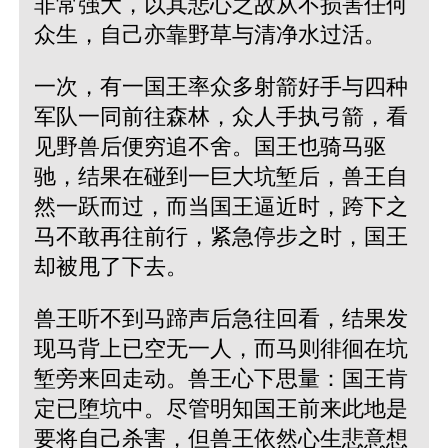
非常强大，以其悲心之故从不损害任何
众生，自己亦靠野草与清净水过活。
一次，有一国王率众多射箭好手与四种
军队一同前往森林，众人手执弓箭，看
见野兽后便穷追不舍。国王也骑马驱
驰，结果在碰到一巨大坑堑后，兽王自
然一跃而过，而当国王逼近时，跨下之
马不敢再往前行，紧急停步之时，国王
却被甩了下去。
兽王听不到马蹄声后急往回看，结果发
现马背上已空无一人，而马则徘徊在坑
堑旁来回走动。兽王心下思量：国王肯
定已堕坑中。尽管明知国王前来此地是
要将自己杀害，但兽王依然心生悲意想