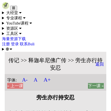
Skip to content
大经堂
专业课程
YouTube课程
资源区
工具区
海量资源下载
注册
登录
联系Buli
🌐
传记 >> 释迦牟尼佛广传 >> 旁生亦行持
返回
安忍
A+
A-
A
字体:
« 上一课
下一课 »
旁生亦行持安忍