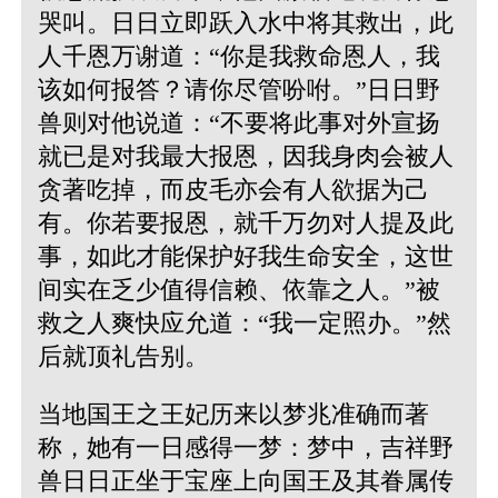
哭叫。日日立即跃入水中将其救出，此
人千恩万谢道：“你是我救命恩人，我
该如何报答？请你尽管吩咐。”日日野
兽则对他说道：“不要将此事对外宣扬
就已是对我最大报恩，因我身肉会被人
贪著吃掉，而皮毛亦会有人欲据为己
有。你若要报恩，就千万勿对人提及此
事，如此才能保护好我生命安全，这世
间实在乏少值得信赖、依靠之人。”被
救之人爽快应允道：“我一定照办。”然
后就顶礼告别。
当地国王之王妃历来以梦兆准确而著
称，她有一日感得一梦：梦中，吉祥野
兽日日正坐于宝座上向国王及其眷属传