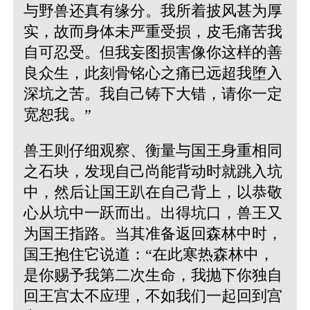
与野兽还真有缘分。我所着披风甚为厚
实，故而身体未严重受损，皮毛痛苦我
自可忍受。但我妄图损害像你这样的善
良众生，此刻骨铭心之痛已远超我堕入
深坑之苦。我自己铸下大错，请你一定
宽恕我。”
兽王则仔细观察、衡量与国王身重相同
之石块，发现自己尚能背动时就跳入坑
中，然后让国王趴在自己背上，以恭敬
心从坑中一跃而出。出得坑口，兽王又
为国王指路。当其准备返回森林中时，
国王抱住它说道：“在此寒热森林中，
是你赐予我第二次生命，我抛下你独自
回王宫太不应理，不如我们一起回到宫