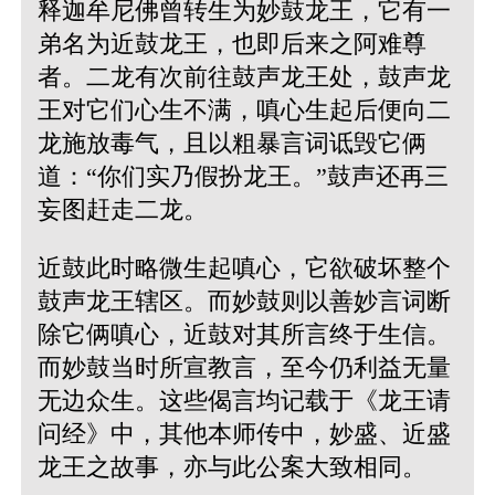
释迦牟尼佛曾转生为妙鼓龙王，它有一
弟名为近鼓龙王，也即后来之阿难尊
者。二龙有次前往鼓声龙王处，鼓声龙
王对它们心生不满，嗔心生起后便向二
龙施放毒气，且以粗暴言词诋毁它俩
道：“你们实乃假扮龙王。”鼓声还再三
妄图赶走二龙。
近鼓此时略微生起嗔心，它欲破坏整个
鼓声龙王辖区。而妙鼓则以善妙言词断
除它俩嗔心，近鼓对其所言终于生信。
而妙鼓当时所宣教言，至今仍利益无量
无边众生。这些偈言均记载于《龙王请
问经》中，其他本师传中，妙盛、近盛
龙王之故事，亦与此公案大致相同。