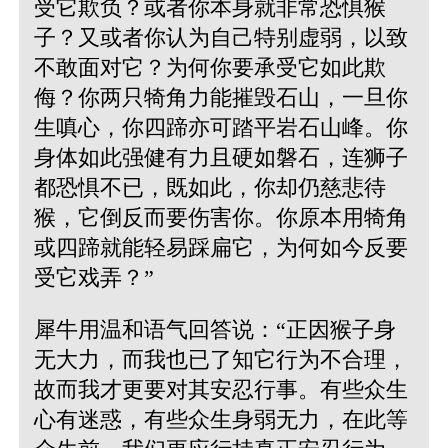
受它欺负？或者你本身就非常恐惧猴
子？又或者你认为自己特别虚弱，以致
不敢面对它？为何你要承受它如此欺
侮？你两只犄角力能摧毁石山，一旦你
生嗔心，你四蹄亦可踏平岩石山峰。你
身体如此强健有力且硬如磐石，连狮子
都恐惧不已，既如此，你却仍慈悲待
猴，它倒反而要伤害你。你原本用犄角
或四蹄就能轻易踩扁它，为何如今反要
受它戏弄？”
犀牛用温和语气回答说：“正因猴子身
无大力，而我也已了知它行为不合理，
故而我才更要对其安忍行事。有些众生
心有迷惑，有些众生身弱无力，在此等