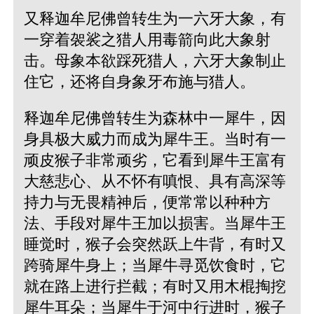
又释迦牟尼佛曾转生为一六牙大象，有
一穿着袈裟之猎人用毒箭向此大象射
击。母象本欲踩死猎人，六牙大象制止
住它，还将自身象牙布施与猎人。
释迦牟尼佛曾转生为森林中一犀牛，因
身具极大威力而成为犀牛王。当时有一
顽皮猴子非常顽劣，它看到犀牛王富有
大慈悲心、从不怀有嗔恨、具有高深等
持力与无畏精神后，便常常以种种方
法、手段对犀牛王加以损害。当犀牛王
睡觉时，猴子会突然跃上牛背，有时又
跨骑犀牛身上；当犀牛寻觅饮食时，它
就在路上进行拦截；有时又用木棍掏挖
犀牛耳朵；当犀牛于河中行进时，猴子