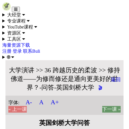
Skip to content
大经堂
专业课程
YouTube课程
资源区
工具区
海量资源下载
注册
登录
联系Buli
🌐
大学演讲 >> 36 跨越历史的柔波 >> 修持
佛道——为修而修还是通向更美好的世
返回
界？-问答-英国剑桥大学
🎬
A+
A-
A
字体:
« 上一课
下一课 »
英国剑桥大学问答