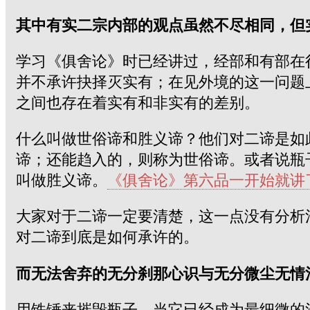
其中有实二宗内部的观点虽然不尽相同，但
学习《俱舍论》时已经讲过，经部和有部在
并不承许抉择灭实有；在见外境的这一问题
之间也存在着实有和非实有的差别。
什么叫做世俗谛和胜义谛？他们对二谛是如
谛；还能趋入的，则称为世俗谛。或者说瓶
叫做胜义谛。
《俱舍论》第六品一开始就讲
大家对于二谛一定要清楚，这一点没有分析
对二谛到底是如何承许的。
而无法舍弃的无分刹那心识与无分微尘无情
用铁锤来摧毁瓶子，当它已经成为最细微的