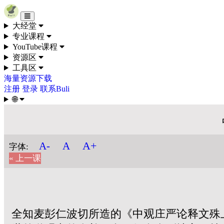
Skip to content
大经堂
专业课程
YouTube课程
资源区
工具区
海量资源下载
注册
登录
联系Buli
🌐
A+
A-
A
字体:
« 上一课
全知麦彭仁波切所造的《中观庄严论释文殊