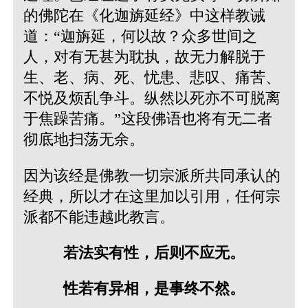
的佛陀在《化迦旃延经》中这样教诫
道：“迦旃延，何以故？众多世间之
人，对有无甚为耽执，故无力解脱于
生、老、病、死、忧患、悲叹、痛苦、
不悦及烦乱争斗。纵然以死亦不可脱离
于焦躁苦痛。”这段佛语也将有无二者
彻底地扫荡无余。
因为该经是佛教一切宗派所共同承认的
经典，所以才在这里加以引用，任何宗
派都不能违越此教言。
若法实有性，后则不应无。
性若有异相，是事终不然。