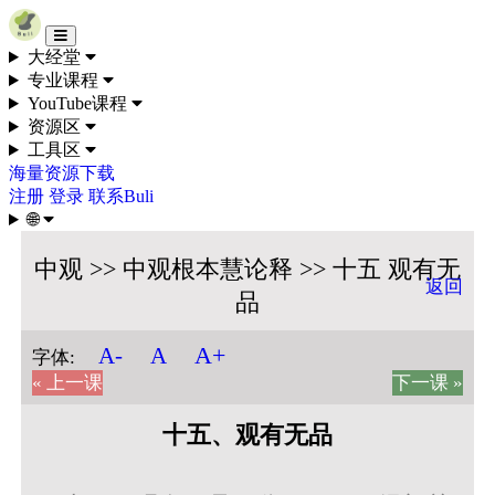
Skip to content
大经堂
专业课程
YouTube课程
资源区
工具区
海量资源下载
注册
登录
联系Buli
🌐
中观 >> 中观根本慧论释 >> 十五 观有无
返回
品
A+
A-
A
字体:
« 上一课
下一课 »
十五、观有无品