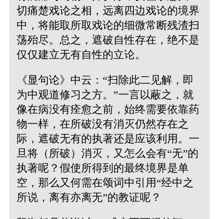
切痛楚戏论之相，远离四边戏论的境界
中，将能取所取戏论的细微常断残渣扫
荡殆尽。总之，遮破自性存在，绝不是
仅仅建立无有自性的立论。
《显句论》中云：“扫除此二见解，即
为中观道修习之方。”一言以蔽之，就
像在病没有痊愈之前，始终需要依靠药
物一样，在所破没有消灭仍然存在之
际，遮破无有的执著还是应该利用。一
旦将（所破）消灭，又怎么会有“无”的
执著呢？假使所得到的最终境界是单
空，那么又何需在颂词中引用“经中之
所说，离有亦离无”的教证呢？