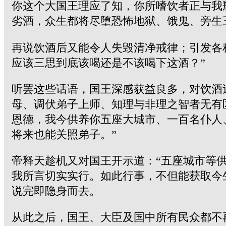
你这个大国王理应了知，你所嗜饮者正与我
劣酒，众生都将尽堕恐怖地狱、饿鬼、旁生
再说饮酒后又能令人失毁清净戒律；引发各
应该三思到底该喝还是不该喝下这酒？”
听罢这些话语，国王深感获益良多，对饮酒
母、调伏弟子上师、知理与非理之智者无有
恩德，我今供养你五座大城市、一百名仆人
将来也能关照弟子。”
帝释天趁机又对国王开示道：“五座城市等
我所言切实实行。如此行事，不但能获取今
说完即隐身而去。
从此之后，国王、大臣及国中所有民众都不