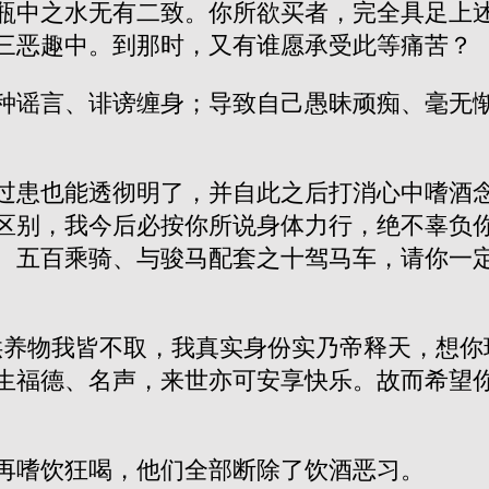
瓶中之水无有二致。你所欲买者，完全具足上
三恶趣中。到那时，又有谁愿承受此等痛苦？
种谣言、诽谤缠身；导致自己愚昧顽痴、毫无
过患也能透彻明了，并自此之后打消心中嗜酒念
区别，我今后必按你所说身体力行，绝不辜负
、五百乘骑、与骏马配套之十驾马车，请你一
供养物我皆不取，我真实身份实乃帝释天，想你
生福德、名声，来世亦可安享快乐。故而希望你
再嗜饮狂喝，他们全部断除了饮酒恶习。