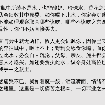
这瓶中所装不是水，也非酸奶、珍珠水、香花之
我会细数其中原委。如你喝下此水，你定会沉
不能如理观察取舍哪些该吃、哪些不该吃之东
品性，你们不妨直接买去。
直与旁生就无两样。敌人更会讥讽你，因你已
的奔往城中，呕吐不止；野狗会舔食你嘴，而
过此水，必会自甘沉沦，父母、亲友、施主都
愚人才愿买。如还要贪执此水，纵令身处高位
我手中之瓶里。
然痛哭不已。就如着魔一般，泪流满面、情绪
之瓶里。这里是一切痛苦之根本、一切罪业之