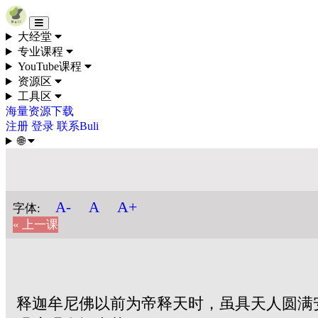
Skip to content
大经堂
专业课程
YouTube课程
资源区
工具区
海量资源下载
注册
登录
联系Buli
🌐
A+
A-
A
字体:
« 上一课
释迦牟尼佛以前为帝释天时，虽具天人圆满