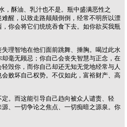
水，酥油、乳汁也不是。瓶中盛满恶性之
迷难醒，以致走路颠颠倒倒，经常不明所以漂
西，你会将它们统统吞食下去。如你欲买我瓶
丧失理智地在他们面前跳舞、捶胸。喝过此水
你却毫无顾忌；你自己会丧失智慧与正念，在
会轻毁你，而你自己却还无知无觉地经常与人
也会败坏自己权势。不仅如此，富裕财产、高
不定。而这能引导自己趋向被众人谴责、轻
来源、一切争论之焦点、一切痴暗之源泉。你