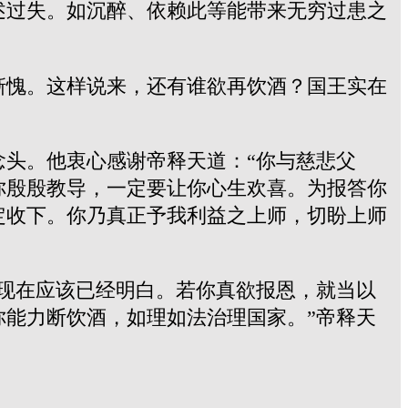
述过失。如沉醉、依赖此等能带来无穷过患之
惭愧。这样说来，还有谁欲再饮酒？国王实在
头。他衷心感谢帝释天道：“你与慈悲父
你殷殷教导，一定要让你心生欢喜。为报答你
定收下。你乃真正予我利益之上师，切盼上师
现在应该已经明白。若你真欲报恩，就当以
能力断饮酒，如理如法治理国家。”帝释天