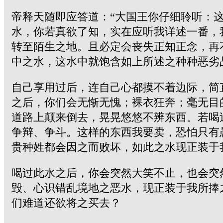
帝释天随即应答道：“大国王你仔细聆听：
水，你若真欲了知，实在应听我详述一番，
转至陌生之地。且必定会丧失正知正念，再
中之水，这水中就饱含如上所述之种种恶劣
自己享用过后，连自己心都摸不着边际，简
之后，你们会无惭无愧；裸衣狂奔；毫无目
道路上颠来倒去，晃晃悠悠不辨东西。若喝
争辩、争斗。这样的东西我要卖，恐怕只有
贵种姓都会因之而败坏，如此之水现正装于
喝过此水之后，你会突然大笑不止，也会突
毁、心识错乱境地之恶水，现正装于我所捧
们难道还欲将之买去？