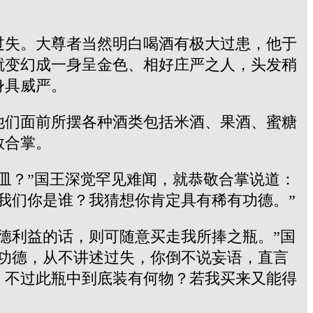
过失。大尊者当然明白喝酒有极大过患，他于
就变幻成一身呈金色、相好庄严之人，头发稍
身具威严。
他们面前所摆各种酒类包括米酒、果酒、蜜糖
敬合掌。
皿？”国王深觉罕见难闻，就恭敬合掌说道：
我们你是谁？我猜想你肯定具有稀有功德。”
德利益的话，则可随意买走我所捧之瓶。”国
功德，从不讲述过失，你倒不说妄语，直言
。不过此瓶中到底装有何物？若我买来又能得