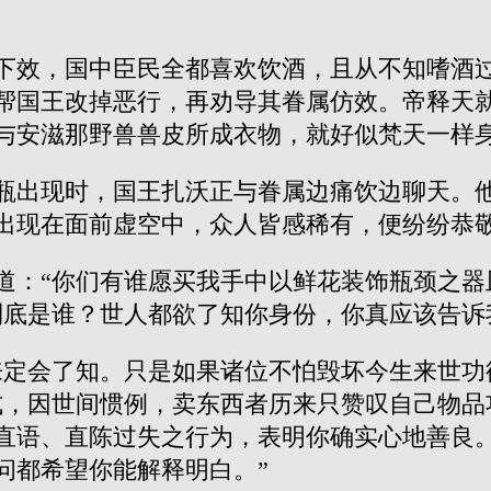
下效，国中臣民全都喜欢饮酒，且从不知嗜酒
帮国王改掉恶行，再劝导其眷属仿效。帝释天
与安滋那野兽兽皮所成衣物，就好似梵天一样
瓶出现时，国王扎沃正与眷属边痛饮边聊天。
出现在面前虚空中，众人皆感稀有，便纷纷恭
道：“你们有谁愿买我手中以鲜花装饰瓶颈之器
到底是谁？世人都欲了知你身份，你真应该告诉
来定会了知。只是如果诸位不怕毁坏今生来世功
式，因世间惯例，卖东西者历来只赞叹自己物品
直语、直陈过失之行为，表明你确实心地善良
问都希望你能解释明白。”