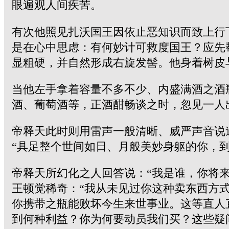
眼遍观人间疾苦。
有次他照见扎沃国王因依止恶知识而致上行
是在心中思虑：有何妙计可救度国王？应先
显粗硬，并自然形成右旋发髻。他身着树皮
当他左手拿着容量不多不少、内盛满酒之酒
酒、葡萄酒等，正酒酣畅谈之时，忽见一人
帝释天此时则用雷声一般清晰、威严声音说
“具足整个世间如日、月般美妙身躯的你，
帝释天所幻化之人回答说：“我是谁，你将
王顿觉稀奇：“我从未见过你这种卖东西方
你携带之瓶能败坏今生来世事业。这等直人
到何种利益？你为何要动员我们买？这些疑