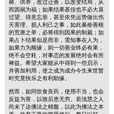
祷、供养，改过迁善，以改变结局，从
而因祸为福；如果结果甚佳也不必大喜
过望、得意忘形，甚至依凭运势做出伤
天害理、损人利己之事，如此暴殄善根
的荒唐之举，必将得到因果的制裁；如
果占卜结果似是而非，需知事在人为，
如果力为顺缘，则一切善业终必有果，
绝不会空耗，对事态的发展绝对会有所
裨益。希望大家能从中得到一些启示，
并善加利用，使之成为成办今生来世暂
时究竟快乐之有利助缘。
然而，如同饮食良药，使用不当，也会
反益为害，以致后患无穷。若浅慧之人
尚未了达佛法之精髓，以此为佛法之本