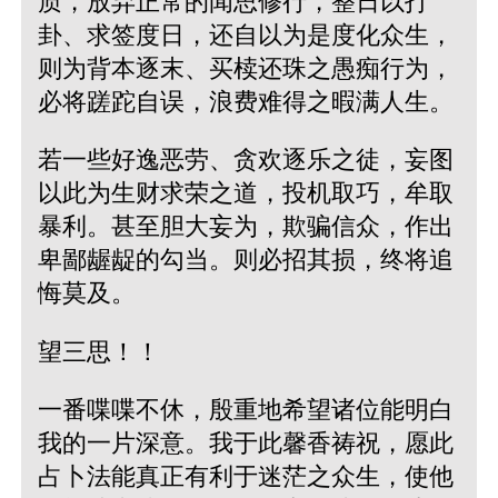
质，放弃正常的闻思修行，整日以打
卦、求签度日，还自以为是度化众生，
则为背本逐末、买椟还珠之愚痴行为，
必将蹉跎自误，浪费难得之暇满人生。
若一些好逸恶劳、贪欢逐乐之徒，妄图
以此为生财求荣之道，投机取巧，牟取
暴利。甚至胆大妄为，欺骗信众，作出
卑鄙龌龊的勾当。则必招其损，终将追
悔莫及。
望三思！！
一番喋喋不休，殷重地希望诸位能明白
我的一片深意。我于此馨香祷祝，愿此
占卜法能真正有利于迷茫之众生，使他