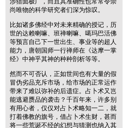
涉猎面极广，而且其准确性也常常令崇
尚唯物的科学研究者们深为惊叹。
比如诸多佛经中对未来精确的授记，历
世的达赖喇嘛、班禅喇嘛、噶玛巴活佛
等预言自己下一世出生、事业等的超人
能力，唐朝国师一行禅师在《达摩一掌
经》中神乎其神的种种剖析等等。
然而不可否认，正如世间也有大量的假
冒伪劣品充斥市场，给市场的正常运作
带来了难以弥补的后遗症。占卜术又岂
能逃避赝品的袭击？千百年来，许多别
有用心者，仅仅对占卜术略知一二，就
打着佛教的旗号，借占卜术生财，甚而
将一些荒诞不经的幻想与猜测也纳入其