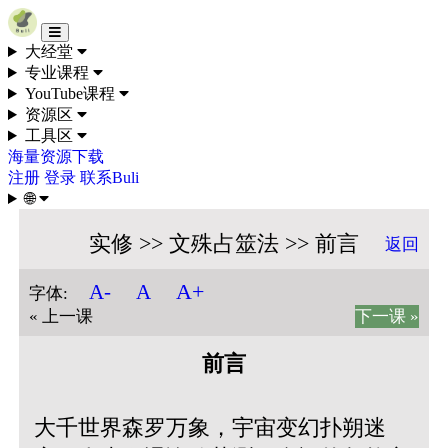
Skip to content
大经堂
专业课程
YouTube课程
资源区
工具区
海量资源下载
注册
登录
联系Buli
🌐
实修 >> 文殊占筮法 >> 前言
返回
A+
A-
A
字体:
« 上一课
下一课 »
前言
大千世界森罗万象，宇宙变幻扑朔迷