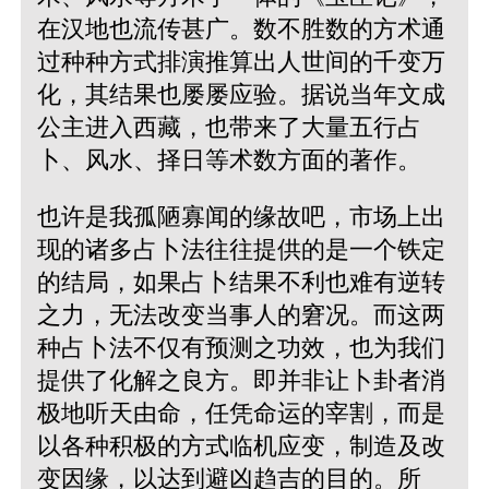
在汉地也流传甚广。数不胜数的方术通
过种种方式排演推算出人世间的千变万
化，其结果也屡屡应验。据说当年文成
公主进入西藏，也带来了大量五行占
卜、风水、择日等术数方面的著作。
也许是我孤陋寡闻的缘故吧，市场上出
现的诸多占卜法往往提供的是一个铁定
的结局，如果占卜结果不利也难有逆转
之力，无法改变当事人的窘况。而这两
种占卜法不仅有预测之功效，也为我们
提供了化解之良方。即并非让卜卦者消
极地听天由命，任凭命运的宰割，而是
以各种积极的方式临机应变，制造及改
变因缘，以达到避凶趋吉的目的。所