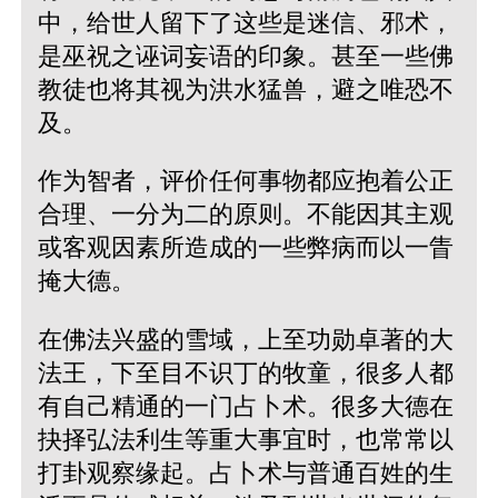
中，给世人留下了这些是迷信、邪术，
是巫祝之诬词妄语的印象。甚至一些佛
教徒也将其视为洪水猛兽，避之唯恐不
及。
作为智者，评价任何事物都应抱着公正
合理、一分为二的原则。不能因其主观
或客观因素所造成的一些弊病而以一眚
掩大德。
在佛法兴盛的雪域，上至功勋卓著的大
法王，下至目不识丁的牧童，很多人都
有自己精通的一门占卜术。很多大德在
抉择弘法利生等重大事宜时，也常常以
打卦观察缘起。占卜术与普通百姓的生