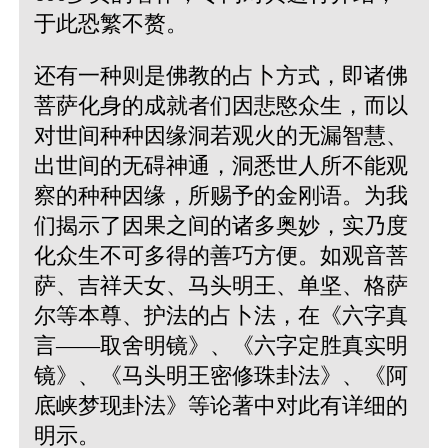
于此恐繁不赘。
还有一种则是佛教的占卜方式，即诸佛
菩萨化身的成就者们因悲愍众生，而以
对世间种种因缘洞若观火的无漏智慧、
出世间的无碍神通，洞悉世人所不能观
察的种种因缘，所赐予的金刚语。为我
们揭示了因果之间的诸多奥妙，实乃度
化众生不可多得的善巧方便。如观音菩
萨、吉祥天女、马头明王、单坚、格萨
尔等本尊、护法的占卜法，在《六字真
言——取舍明镜》、《六字定胜真实明
镜》、《马头明王密修珠卦法》、《阿
底峡梦现卦法》等论著中对此有详细的
明示。