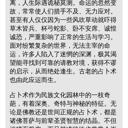
离，人生际遇诡秘莫测。命运的忽然变
故，常常使人们措手不及、无力应对。
甚至有人仅仅因为一些风吹草动就吓得
草木皆兵、杯弓蛇影、卧不安席、诚惶
诚恐，严重影响了正常的生活与学习。
面对纷繁复杂的世界，无法主宰的命
运，许多人陷入了迷惘的深渊，极其渴
望能寻找到可靠的请教对境，获得不谬
的启示，从而绝处逢生。古老的占卜术
也由此应运而生。
占卜术作为民族文化园林中的一枝奇
葩，有着深奥、奇特与神秘的特征。无
论是佛教还是世间正规的占卜术，都是
诸佛菩萨与前辈圣贤智慧的结晶。不但