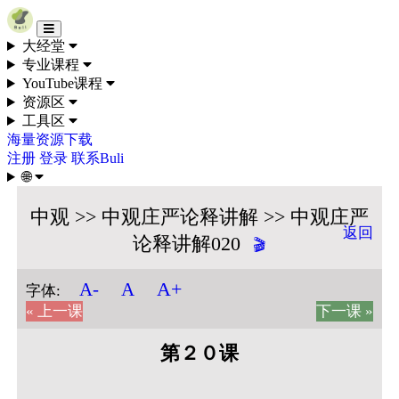
Skip to content
大经堂
专业课程
YouTube课程
资源区
工具区
海量资源下载
注册
登录
联系Buli
🌐
中观 >> 中观庄严论释讲解 >> 中观庄严
返回
论释讲解020
🎬
A+
A-
A
字体:
« 上一课
下一课 »
第２０课