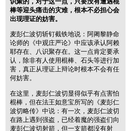
识聚的，对于这一点，只要没有遭遇棍
棒等迎头痛击的灾难，根本不必担心会
出现理证的妨害。
麦彭仁波切斩钉截铁地说：阿阇黎静命
论师的《中观庄严论》中应该承认阿赖
耶存在、八识聚存在。这一点肯定要承
认，除非有人使用棍棒、石头等进行加
害，真正从理证上辩论时根本不会有任
何妨害。
在这里，麦彭仁波切显得似乎有点害怕
棍棒，但在法王如意宝所写的《麦彭仁
波切略传》中说：有一次，麦彭仁波切
在路上遇到强盗，已经着魔的强盗们向
麦彭仁波切射箭，但一支箭都没有射