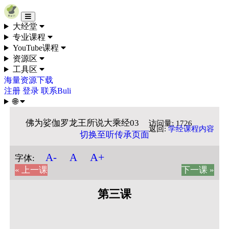
Skip to content
大经堂
专业课程
YouTube课程
资源区
工具区
海量资源下载
注册
登录
联系Buli
🌐
佛为娑伽罗龙王所说大乘经03
访问量: 1726
返回:
学经课程内容
切换至听传承页面
A+
A-
A
字体:
« 上一课
下一课 »
第三课